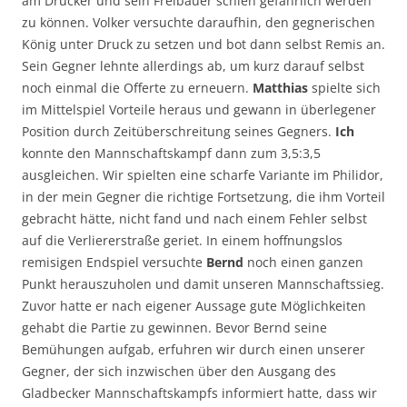
am Drücker und sein Freibauer schien gefährlich werden
zu können. Volker versuchte daraufhin, den gegnerischen
König unter Druck zu setzen und bot dann selbst Remis an.
Sein Gegner lehnte allerdings ab, um kurz darauf selbst
noch einmal die Offerte zu erneuern.
Matthias
spielte sich
im Mittelspiel Vorteile heraus und gewann in überlegener
Position durch Zeitüberschreitung seines Gegners.
Ich
konnte den Mannschaftskampf dann zum 3,5:3,5
ausgleichen. Wir spielten eine scharfe Variante im Philidor,
in der mein Gegner die richtige Fortsetzung, die ihm Vorteil
gebracht hätte, nicht fand und nach einem Fehler selbst
auf die Verliererstraße geriet. In einem hoffnungslos
remisigen Endspiel versuchte
Bernd
noch einen ganzen
Punkt herauszuholen und damit unseren Mannschaftssieg.
Zuvor hatte er nach eigener Aussage gute Möglichkeiten
gehabt die Partie zu gewinnen. Bevor Bernd seine
Bemühungen aufgab, erfuhren wir durch einen unserer
Gegner, der sich inzwischen über den Ausgang des
Gladbecker Mannschaftskampfs informiert hatte, dass wir