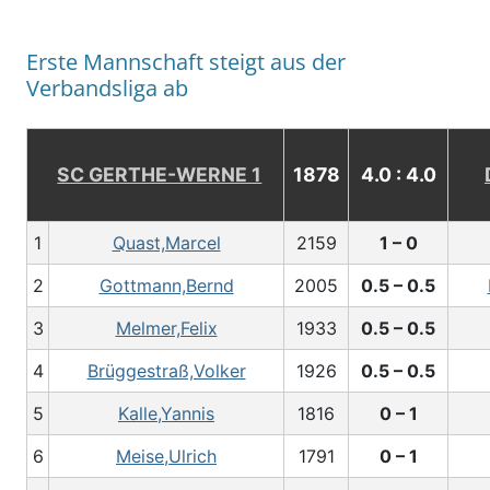
Erste Mannschaft steigt aus der
Verbandsliga ab
SC GERTHE-WERNE 1
1878
4.0 : 4.0
1
Quast,Marcel
2159
1 – 0
2
Gottmann,Bernd
2005
0.5 – 0.5
3
Melmer,Felix
1933
0.5 – 0.5
4
Brüggestraß,Volker
1926
0.5 – 0.5
5
Kalle,Yannis
1816
0 – 1
6
Meise,Ulrich
1791
0 – 1