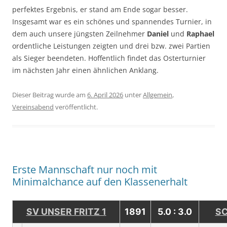
perfektes Ergebnis, er stand am Ende sogar besser.
Insgesamt war es ein schönes und spannendes Turnier, in
dem auch unsere jüngsten Zeilnehmer
Daniel
und
Raphael
ordentliche Leistungen zeigten und drei bzw. zwei Partien
als Sieger beendeten. Hoffentlich findet das Osterturnier
im nächsten Jahr einen ähnlichen Anklang.
Dieser Beitrag wurde am
6. April 2026
unter
Allgemein
,
Vereinsabend
veröffentlicht.
Erste Mannschaft nur noch mit
Minimalchance auf den Klassenerhalt
SV UNSER FRITZ 1
1891
5.0 : 3.0
SC