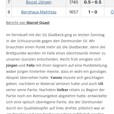
7
Boost,Jürgen
1740
0.5 – 0.5
8
Berghaus,Matthias
1657
1 – 0
Ö
Bericht von
Marcel Quast
Im Fernduell mit der SG Gladbeck ging es letzten Sonntag
in der Schlussrunde gegen den Dortmunder SV. Wir
brauchten einen Punkt mehr als die Gladbecker, denn die
Brettpunkte würden im Falle eines Gleichstands immer zu
unseren Gunsten entscheiden. Recht früh einigten sich
Jürgen
und
Felix
mit ihren Gegnern auf eine Punkteteilung,
wobei Jürgen hinterher meinte, dass er wohl ein günstiges
Abspiel übersehen hatte.
Yannis
musste sich geschlagen
geben, nachdem er Material verloren hatte und auch
Uli
verlor seine Partie. Nachdem
Volker
relativ zu Beginn der
Partie noch ein Remisangebot abgelehnt hatte, entwickelte
sich eine optisch überlegene Partie, die der Dortmunder
durch ein Qualitätsopfer auf links drehte; plötzlich war er