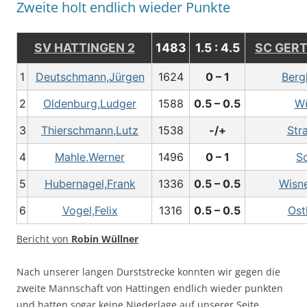
Zweite holt endlich wieder Punkte
SV HATTINGEN 2
1483
1.5 : 4.5
SC GERT
1
Deutschmann,Jürgen
1624
0 – 1
Berg
2
Oldenburg,Ludger
1588
0.5 – 0.5
Wü
3
Thierschmann,Lutz
1538
-/+
Stra
4
Mahle,Werner
1496
0 – 1
S
5
Hubernagel,Frank
1336
0.5 – 0.5
Wisn
6
Vogel,Felix
1316
0.5 – 0.5
Ost
Bericht von
Robin Wüllner
Nach unserer langen Durststrecke konnten wir gegen die
zweite Mannschaft von Hattingen endlich wieder punkten
und hatten sogar keine Niederlage auf unserer Seite.