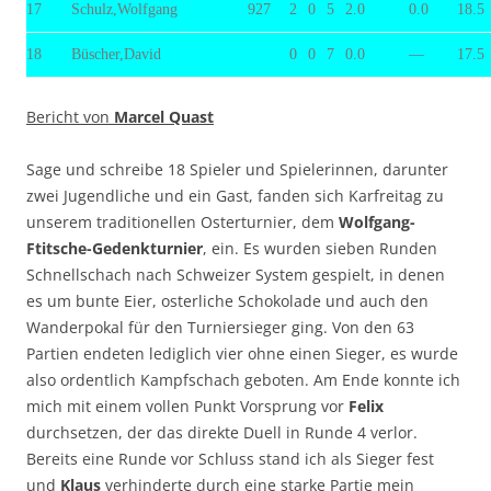
17
Schulz,Wolfgang
927
2
0
5
2.0
0.0
18.5
18
Büscher,David
0
0
7
0.0
—
17.5
Bericht von
Marcel Quast
Sage und schreibe 18 Spieler und Spielerinnen, darunter
zwei Jugendliche und ein Gast, fanden sich Karfreitag zu
unserem traditionellen Osterturnier, dem
Wolfgang-
Ftitsche-Gedenkturnier
, ein. Es wurden sieben Runden
Schnellschach nach Schweizer System gespielt, in denen
es um bunte Eier, osterliche Schokolade und auch den
Wanderpokal für den Turniersieger ging. Von den 63
Partien endeten lediglich vier ohne einen Sieger, es wurde
also ordentlich Kampfschach geboten. Am Ende konnte ich
mich mit einem vollen Punkt Vorsprung vor
Felix
durchsetzen, der das direkte Duell in Runde 4 verlor.
Bereits eine Runde vor Schluss stand ich als Sieger fest
und
Klaus
verhinderte durch eine starke Partie mein