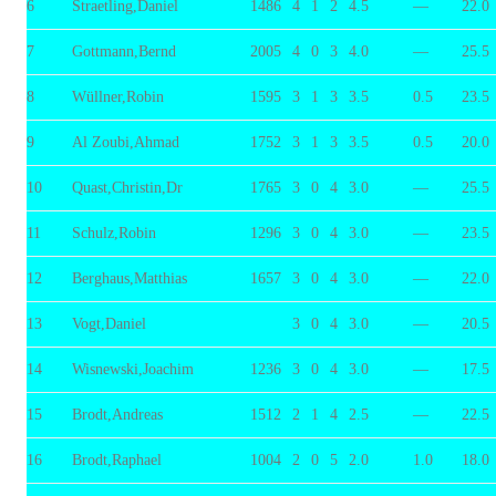
6
Straetling,Daniel
1486
4
1
2
4.5
—
22.0
7
Gottmann,Bernd
2005
4
0
3
4.0
—
25.5
8
Wüllner,Robin
1595
3
1
3
3.5
0.5
23.5
9
Al Zoubi,Ahmad
1752
3
1
3
3.5
0.5
20.0
10
Quast,Christin,Dr
1765
3
0
4
3.0
—
25.5
11
Schulz,Robin
1296
3
0
4
3.0
—
23.5
12
Berghaus,Matthias
1657
3
0
4
3.0
—
22.0
13
Vogt,Daniel
3
0
4
3.0
—
20.5
14
Wisnewski,Joachim
1236
3
0
4
3.0
—
17.5
15
Brodt,Andreas
1512
2
1
4
2.5
—
22.5
16
Brodt,Raphael
1004
2
0
5
2.0
1.0
18.0