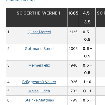
SC GERTHE-WERNE 1
1885
4.5 :
SC 
3.5
1
Quast,Marcel
2125
0.5 –
0.5
2
Gottmann,Bernd
2005
0.5 –
0.5
3
Melmer,Felix
1940
0.5 –
0.5
4
Brüggestraß,Volker
1926
1 – 0
5
Meise,Ulrich
1792
0 – 1
6
Steinke,Matthias
1799
0.5 –