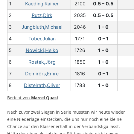
1
Kaeding,Rainer
2100
0.5 – 0.5
2
Rutz,Dirk
2035
0.5 – 0.5
3
Jungbluth,Michael
2046
1 – 0
4
Tober,Julian
1771
0 – 1
5
Nowicki,Heiko
1726
1 – 0
6
Rostek,Jörg
1850
1 – 0
7
Demirörs,Emre
1816
0 – 1
8
Distelrath,Oliver
1783
1 – 0
Bericht von
Marcel Quast
Nach zuvor zwei Siegen in Serie mussten wir heute wieder
eine Niederlage einstecken, die uns nur noch eine kleine
Chance auf den Klassenerhalt in der Verbandsliga lässt.
Hätte der ehemals Letzte aus Rüttenscheid nicht gegen