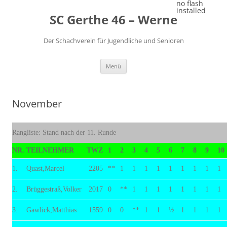
Zum
no flash
Inhalt
installed
SC Gerthe 46 – Werne
springen
Der Schachverein für Jugendliche und Senioren
Menü
November
Rangliste: Stand nach der 11. Runde
NR.
TEILNEHMER
TWZ
1
2
3
4
5
6
7
8
9
10
1.
Quast,Marcel
2205
**
1
1
1
1
1
1
1
1
1
2.
Brüggestraß,Volker
2017
0
**
1
1
1
1
1
1
1
1
3.
Gawlick,Matthias
1559
0
0
**
1
1
½
1
1
1
1