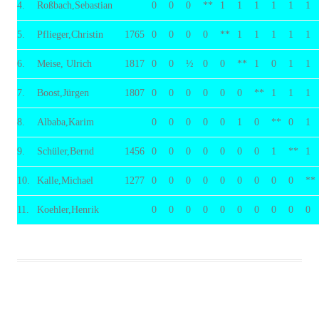
4.
Roßbach,Sebastian
0
0
0
**
1
1
1
1
1
1
5.
Pflieger,Christin
1765
0
0
0
0
**
1
1
1
1
1
6.
Meise, Ulrich
1817
0
0
½
0
0
**
1
0
1
1
7.
Boost,Jürgen
1807
0
0
0
0
0
0
**
1
1
1
8.
Albaba,Karim
0
0
0
0
0
1
0
**
0
1
9.
Schüler,Bernd
1456
0
0
0
0
0
0
0
1
**
1
10.
Kalle,Michael
1277
0
0
0
0
0
0
0
0
0
**
11.
Koehler,Henrik
0
0
0
0
0
0
0
0
0
0