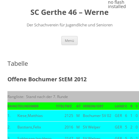
Zum
no flash
Inhalt
installed
SC Gerthe 46 – Werne
springen
Der Schachverein für Jugendliche und Senioren
Menü
Tabelle
Offene Bochumer StEM 2012
Rangliste: Stand nach der 7. Runde
RANG
TEILNEHMER
TITEL
TWZ
AT
VEREIN/ORT
LAND
S
R
V
1.
Kiese,Matthias
2125
M
Bochumer SV 02
GER
6
1
0
2.
Bastians,Felix
2016
M
SV Welper
GER
5
2
0
3.
Sohlmann,Jan-Henn
2147
M
SV Welper
GER
5
0
2