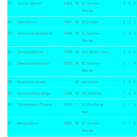
23.
Schüler,Bernd
1463
M
SC Gerthe-
3
0
4
Werne
24.
Salin,Armin
1641
M
SV Linden
2
2
3
25.
Schumann,Burkhard
1649
M
SC Gerthe-
2
2
3
Werne
26.
Domnik,Roland
1739
M
TuS Witten-Stoc
3
0
4
27.
Ebersbach,Hans-Jo
1565
M
SC Gerthe-
2
1
4
Werne
28.
Neumann, André
M
vereinslos
2
0
5
29.
Kümmel,Hans-Jürge
1284
M
SG Höntrop
1
2
4
30.
Plückelmann,Thoma
1669
*
SG Duisburg-
1
1
2
Nor
31.
Meise,Ulrich
1862
M
SC Gerthe-
1
1
5
Werne