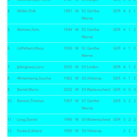
4.
Müller,Falk
1991
M
SC Gerthe-
GER
4
2
1
Werne
5.
Melmer,Felix
1949
M
SC Gerthe-
GER
4
1
2
Werne
6.
Löffelbein,Klaus
1830
M
SC Gerthe-
GER
4
1
2
Werne
7.
Jellinghaus,Lars
2055
M
SV Linden
GER
4
1
2
8.
Winterkamp,Sascha
1962
M
SG Höntrop
GER
4
1
2
9.
Bartel,Mario
2032
M
SV Wattenscheid
GER
4
0
3
10.
Berens,Thomas
1907
M
SC Gerthe-
GER
3
2
2
Werne
11.
Lang,Daniel
1996
M
SV Wattenscheid
GER
3
2
2
12.
Funke,Eckhard
1850
M
SG Höntrop
3
2
2