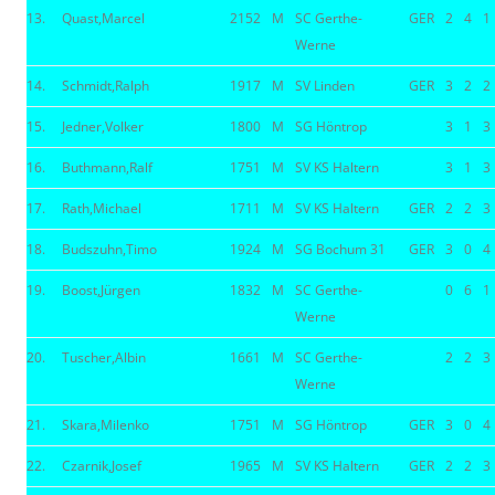
13.
Quast,Marcel
2152
M
SC Gerthe-
GER
2
4
1
Werne
14.
Schmidt,Ralph
1917
M
SV Linden
GER
3
2
2
15.
Jedner,Volker
1800
M
SG Höntrop
3
1
3
16.
Buthmann,Ralf
1751
M
SV KS Haltern
3
1
3
17.
Rath,Michael
1711
M
SV KS Haltern
GER
2
2
3
18.
Budszuhn,Timo
1924
M
SG Bochum 31
GER
3
0
4
19.
Boost,Jürgen
1832
M
SC Gerthe-
0
6
1
Werne
20.
Tuscher,Albin
1661
M
SC Gerthe-
2
2
3
Werne
21.
Skara,Milenko
1751
M
SG Höntrop
GER
3
0
4
22.
Czarnik,Josef
1965
M
SV KS Haltern
GER
2
2
3