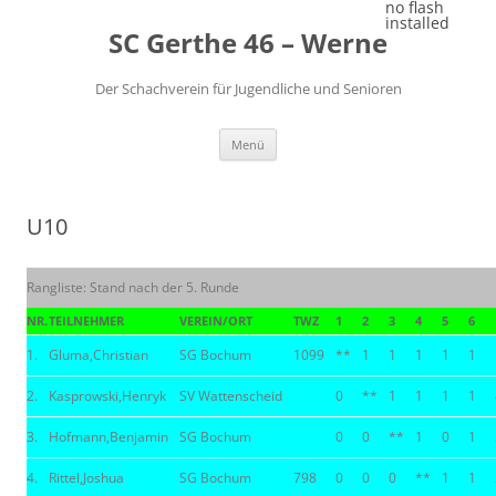
Zum
no flash
Inhalt
installed
SC Gerthe 46 – Werne
springen
Der Schachverein für Jugendliche und Senioren
Menü
U10
Rangliste: Stand nach der 5. Runde
NR.
TEILNEHMER
VEREIN/ORT
TWZ
1
2
3
4
5
6
1.
Gluma,Christian
SG Bochum
1099
**
1
1
1
1
1
2.
Kasprowski,Henryk
SV Wattenscheid
0
**
1
1
1
1
3.
Hofmann,Benjamin
SG Bochum
0
0
**
1
0
1
4.
Rittel,Joshua
SG Bochum
798
0
0
0
**
1
1