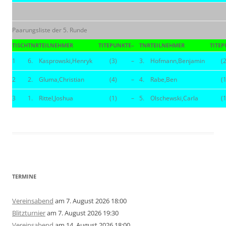
Paarungsliste der 5. Runde
TISCH
TNR
TEILNEHMER
TITE
PUNKTE
–
TNR
TEILNEHMER
TITE
P
1
6.
Kasprowski,Henryk
(3)
–
3.
Hofmann,Benjamin
(2
2
2.
Gluma,Christian
(4)
–
4.
Rabe,Ben
(1
3
1.
Rittel,Joshua
(1)
–
5.
Olschewski,Carla
(1
TERMINE
Vereinsabend
am 7. August 2026 18:00
Blitzturnier
am 7. August 2026 19:30
Vereinsabend
am 14. August 2026 18:00