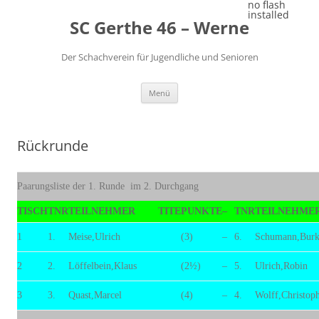
Zum
no flash
Inhalt
installed
SC Gerthe 46 – Werne
springen
Der Schachverein für Jugendliche und Senioren
Menü
Rückrunde
Paarungsliste der 1. Runde im 2. Durchgang
TISCH
TNR
TEILNEHMER
TITE
PUNKTE
–
TNR
TEILNEHME
1
1.
Meise,Ulrich
(3)
–
6.
Schumann,Burk
2
2.
Löffelbein,Klaus
(2½)
–
5.
Ulrich,Robin
3
3.
Quast,Marcel
(4)
–
4.
Wolff,Christop