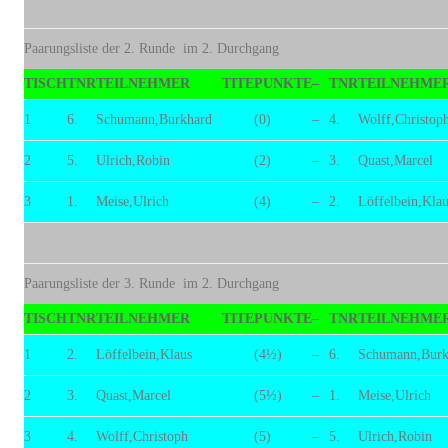
Paarungsliste der 2. Runde im 2. Durchgang
TISCH
TNR
TEILNEHMER
TITE
PUNKTE
–
TNR
TEILNEHME
1
6.
Schumann,Burkhard
(0)
–
4.
Wolff,Christop
2
5.
Ulrich,Robin
(2)
–
3.
Quast,Marcel
3
1.
Meise,Ulrich
(4)
–
2.
Löffelbein,Klau
Paarungsliste der 3. Runde im 2. Durchgang
TISCH
TNR
TEILNEHMER
TITE
PUNKTE
–
TNR
TEILNEHME
1
2.
Löffelbein,Klaus
(4½)
–
6.
Schumann,Burk
2
3.
Quast,Marcel
(5½)
–
1.
Meise,Ulrich
3
4.
Wolff,Christoph
(5)
–
5.
Ulrich,Robin