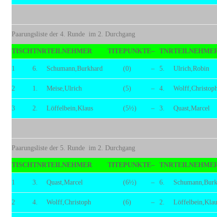
Paarungsliste der 4. Runde im 2. Durchgang
TISCH
TNR
TEILNEHMER
TITE
PUNKTE
–
TNR
TEILNEHME
1
6.
Schumann,Burkhard
(0)
–
5.
Ulrich,Robin
2
1.
Meise,Ulrich
(5)
–
4.
Wolff,Christop
3
2.
Löffelbein,Klaus
(5½)
–
3.
Quast,Marcel
Paarungsliste der 5. Runde im 2. Durchgang
TISCH
TNR
TEILNEHMER
TITE
PUNKTE
–
TNR
TEILNEHME
1
3.
Quast,Marcel
(6½)
–
6.
Schumann,Burk
2
4.
Wolff,Christoph
(6)
–
2.
Löffelbein,Klau