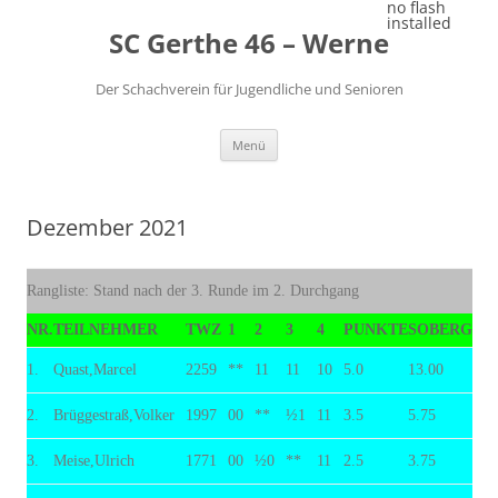
Zum
no flash
Inhalt
installed
SC Gerthe 46 – Werne
springen
Der Schachverein für Jugendliche und Senioren
Menü
Dezember 2021
Rangliste: Stand nach der 3. Runde im 2. Durchgang
NR.
TEILNEHMER
TWZ
1
2
3
4
PUNKTE
SOBERG
1.
Quast,Marcel
2259
**
11
11
10
5.0
13.00
2.
Brüggestraß,Volker
1997
00
**
½1
11
3.5
5.75
3.
Meise,Ulrich
1771
00
½0
**
11
2.5
3.75