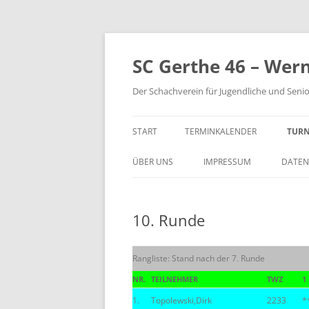
Zum
Inhalt
springen
SC Gerthe 46 – Wer
Der Schachverein für Jugendliche und Seni
START
TERMINKALENDER
TURN
BLI
ÜBER UNS
IMPRESSUM
DATEN
VM 
10. Runde
VP 
PAR
Rangliste: Stand nach der 7. Runde
TUR
NR.
TEILNEHMER
TWZ
1
1.
Topolewski,Dirk
2233
*
STE