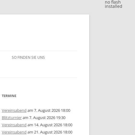
no flash
installed
SO FINDEN SIE UNS
BLITZJAHRESWERTUNG 2018
VM 2018
BLITZJAHRESWERTUNG 2017
VP 2018
VM 2017
BLITZJAHRESWERTUNG 2016
TERMINE
/15
1. MANNSCHAFT
VP 2017
VM 2016
BLITZJAHRESWERTUNG 2014/15
Vereinsabend
am 7. August 2026 18:00
Blitzturnier
am 7. August 2026 19:30
ERSCHAFT 2025
/14
2. MANNSCHAFT
1. MANNSCHAFT
AUSSCHREIBUNG
STEM 2017
VP 2016
VM 2015
BLITZJAHRESWERTUNG 2013/14
U10
GRUPPE A
Vereinsabend
am 14. August 2026 18:00
Vereinsabend
am 21. August 2026 18:00
ERSCHAFT 2024
ISTE
/13
3. MANNSCHAFT
2. MANNSCHAFT
1. MANNSCHAFT
JAHRESWERTUNG 2025
AUSSCHREIBUNG
AUSSCHREIBUNG
STEM 2016
STEM 2014
VM 2014
BLITZJAHRESWERTUNG 2012/13
U14
U10
GRUPPE B
U10
GRUPPE A