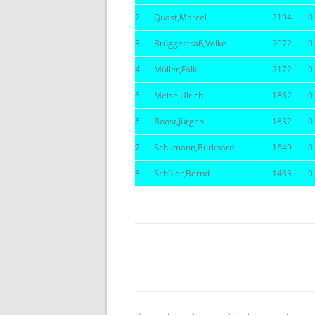
2.
Quast,Marcel
2194
0
BE
3.
Brüggestraß,Volke
2072
0
4.
Müller,Falk
2172
0
5.
Meise,Ulrich
1862
0
6.
Boost,Jürgen
1832
0
7.
Schumann,Burkhard
1649
0
8.
Schüler,Bernd
1463
0