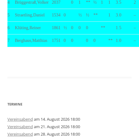
4
Brüggestraß,Volker
2037
0
1
**
½
1
1
3.5
2
5
Straetling,Daniel
1534
0
½
½
**
1
3.0
–
6
Klüting,Reiner
1861
½
0
0
0
**
1.5
–
7
Berghaus,Matthias
1751
0
0
0
0
**
1.0
–
TERMINE
Vereinsabend
am 14. August 2026 18:00
Vereinsabend
am 21. August 2026 18:00
Vereinsabend
am 28. August 2026 18:00