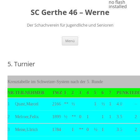
Zum
no flash
Inhalt
installed
SC Gerthe 46 – Werne
springen
Der Schachverein für Jugendliche und Senioren
Menü
5. Turnier
Kreuztabelle im Schweizer-System nach der 5. Runde
NR.
TEILNEHMER
TWZ
1
2
3
4
5
6
7
PUNKTE
D
1
Quast,Marcel
2166
**
½
1
½
1
4.0
–
2
Melmer,Felix
1899
½
**
0
1
1
1
3.5
2
3
Meise,Ulrich
1784
1
**
0
½
1
3.5
2