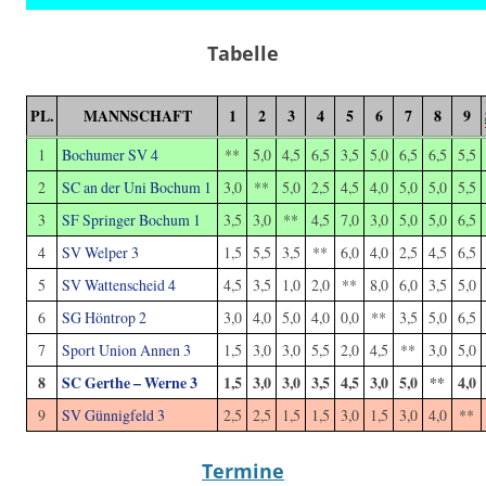
Tabelle
PL.
MANNSCHAFT
1
2
3
4
5
6
7
8
9
1
Bochumer SV 4
**
5,0
4,5
6,5
3,5
5,0
6,5
6,5
5,5
2
SC an der Uni Bochum 1
3,0
**
5,0
2,5
4,5
4,0
5,0
5,0
5,5
3
SF Springer Bochum 1
3,5
3,0
**
4,5
7,0
3,0
5,0
5,0
6,5
4
SV Welper 3
1,5
5,5
3,5
**
6,0
4,0
2,5
4,5
6,5
5
SV Wattenscheid 4
4,5
3,5
1,0
2,0
**
8,0
6,0
3,5
5,0
6
SG Höntrop 2
3,0
4,0
5,0
4,0
0,0
**
3,5
5,0
6,5
7
Sport Union Annen 3
1,5
3,0
3,0
5,5
2,0
4,5
**
3,0
5,0
8
SC Gerthe – Werne 3
1,5
3,0
3,0
3,5
4,5
3,0
5,0
**
4,0
9
SV Günnigfeld 3
2,5
2,5
1,5
1,5
3,0
1,5
3,0
4,0
**
Termine