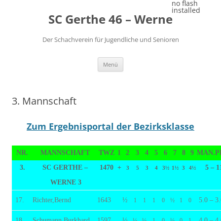
Zum
no flash
Inhalt
installed
SC Gerthe 46 – Werne
springen
Der Schachverein für Jugendliche und Senioren
Menü
3. Mannschaft
Zum Ergebnisportal der Bezirksklasse
NR.
MANNSCHAFT
TWZ
1
2
3
4
5
6
7
8
9
MAN.P
3.
SC GERTHE –
1470
+
5 – 1
3
5
3
4
3½
1½
3
4½
WERNE 3
17.
Richter,Bernd
1643
½
5.0 – 3
1
1
1
0
½
1
0
18.
Schumann,Burkhard
1597
½
4.0 – 4
½
½
1
0
½
0
1