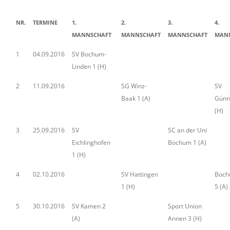
NR.
TERMINE
1.
2.
3.
4.
MANNSCHAFT
MANNSCHAFT
MANNSCHAFT
MAN
1
04.09.2016
SV Bochum-
Linden 1 (H)
2
11.09.2016
SG Winz-
SV
Baak 1 (A)
Günni
(H)
3
25.09.2016
SV
SC an der Uni
Eichlinghofen
Bochum 1 (A)
1 (H)
4
02.10.2016
SV Hattingen
Boch
1 (H)
5 (A)
5
30.10.2016
SV Kamen 2
Sport Union
(A)
Annen 3 (H)