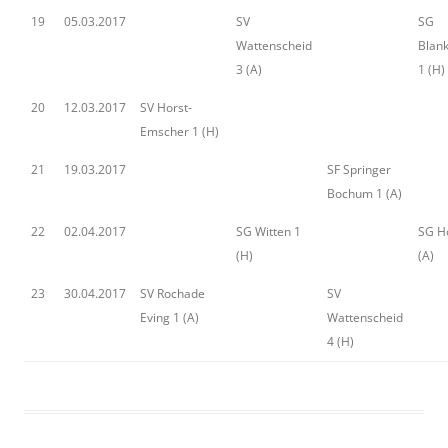
19
05.03.2017
SV
SG
Wattenscheid
Blank
3 (A)
1 (H)
20
12.03.2017
SV Horst-
Emscher 1 (H)
21
19.03.2017
SF Springer
Bochum 1 (A)
22
02.04.2017
SG Witten 1
SG H
(H)
(A)
23
30.04.2017
SV Rochade
SV
Eving 1 (A)
Wattenscheid
4 (H)