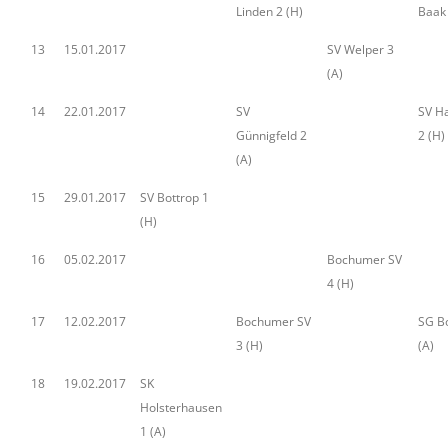
Linden 2 (H)
Baak 
13
15.01.2017
SV Welper 3
(A)
14
22.01.2017
SV
SV Ha
Günnigfeld 2
2 (H)
(A)
15
29.01.2017
SV Bottrop 1
(H)
16
05.02.2017
Bochumer SV
4 (H)
17
12.02.2017
Bochumer SV
SG B
3 (H)
(A)
18
19.02.2017
SK
Holsterhausen
1 (A)