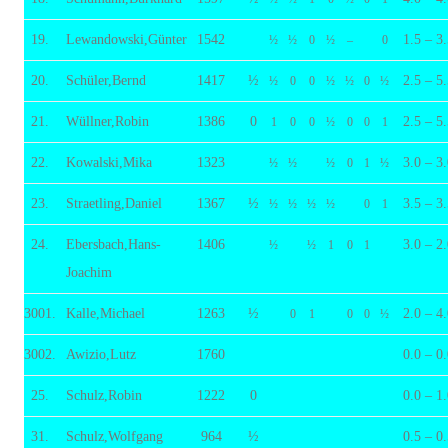
19.
Lewandowski,Günter
1542
1.5 – 3
½
½
0
½
–
0
20.
Schüler,Bernd
1417
½
2.5 – 5
½
0
0
½
½
0
½
21.
Wüllner,Robin
1386
0
2.5 – 5
1
0
0
½
0
0
1
22.
Kowalski,Mika
1323
3.0 – 3
½
½
½
0
1
½
23.
Straetling,Daniel
1367
½
3.5 – 3
½
½
½
½
0
1
24.
Ebersbach,Hans-
1406
3.0 – 2
½
½
1
0
1
Joachim
3001.
Kalle,Michael
1263
½
2.0 – 4
0
1
0
0
½
3002.
Awizio,Lutz
1760
0.0 – 0
25.
Schulz,Robin
1222
0
0.0 – 1
31.
Schulz,Wolfgang
964
½
0.5 – 0