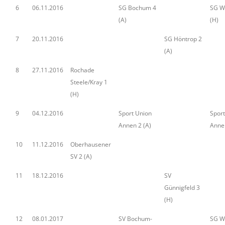
6
06.11.2016
SG Bochum 4
SG Wi
(A)
(H)
7
20.11.2016
SG Höntrop 2
(A)
8
27.11.2016
Rochade
Steele/Kray 1
(H)
9
04.12.2016
Sport Union
Sport
Annen 2 (A)
Annen
10
11.12.2016
Oberhausener
SV 2 (A)
11
18.12.2016
SV
Günnigfeld 3
(H)
12
08.01.2017
SV Bochum-
SG W