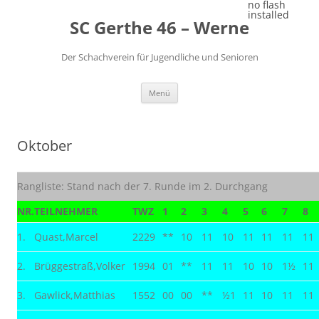
Zum
no flash
Inhalt
installed
SC Gerthe 46 – Werne
springen
Der Schachverein für Jugendliche und Senioren
Menü
Oktober
Rangliste: Stand nach der 7. Runde im 2. Durchgang
NR.
TEILNEHMER
TWZ
1
2
3
4
5
6
7
8
1.
Quast,Marcel
2229
**
10
11
10
11
11
11
11
2.
Brüggestraß,Volker
1994
01
**
11
11
10
10
1½
11
3.
Gawlick,Matthias
1552
00
00
**
½1
11
10
11
11