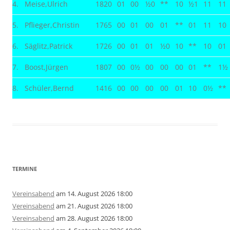
4.
Meise,Ulrich
1820
01
00
½0
**
10
½1
11
11
5.
Pflieger,Christin
1765
00
01
00
01
**
01
11
10
6.
Säglitz,Patrick
1726
00
01
01
½0
10
**
10
01
7.
Boost,Jürgen
1807
00
0½
00
00
00
01
**
1½
8.
Schüler,Bernd
1416
00
00
00
00
01
10
0½
**
TERMINE
Vereinsabend
am 14. August 2026 18:00
Vereinsabend
am 21. August 2026 18:00
Vereinsabend
am 28. August 2026 18:00