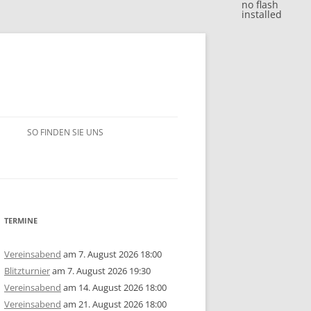
no flash
installed
SO FINDEN SIE UNS
BLITZJAHRESWERTUNG 2018
VM 2018
BLITZJAHRESWERTUNG 2017
VP 2018
VM 2017
BLITZJAHRESWERTUNG 2016
TERMINE
/15
1. MANNSCHAFT
VP 2017
VM 2016
BLITZJAHRESWERTUNG 2014/15
Vereinsabend
am 7. August 2026 18:00
Blitzturnier
am 7. August 2026 19:30
ERSCHAFT 2025
/14
2. MANNSCHAFT
1. MANNSCHAFT
AUSSCHREIBUNG
STEM 2017
VP 2016
VM 2015
BLITZJAHRESWERTUNG 2013/14
U10
GRUPPE A
Vereinsabend
am 14. August 2026 18:00
Vereinsabend
am 21. August 2026 18:00
ERSCHAFT 2024
ISTE
/13
3. MANNSCHAFT
2. MANNSCHAFT
1. MANNSCHAFT
JAHRESWERTUNG 2025
AUSSCHREIBUNG
AUSSCHREIBUNG
STEM 2016
STEM 2014
VM 2014
BLITZJAHRESWERTUNG 2012/13
U14
U10
GRUPPE B
U10
GRUPPE A