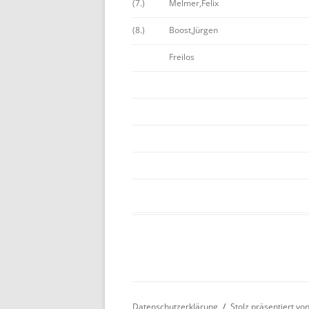
(7.)
Melmer,Felix
BE
(8.)
Boost,Jürgen
Freilos
Datenschutzerklärung
Stolz präsentiert v