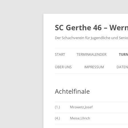
Zum
Inhalt
springen
SC Gerthe 46 – Wer
Der Schachverein für Jugendliche und Seni
START
TERMINKALENDER
TURN
BLI
ÜBER UNS
IMPRESSUM
DATEN
VM 
Achtelfinale
VP 
PAR
(1.)
Mrowetz,Josef
TUR
(4.)
Meise,Ulrich
STE