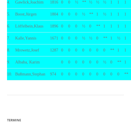
4.
Gawlick,Joachim
1816
0
0
½
**
½
½
½
1
1
1
5.
Boost,Jürgen
1804
0
0
0
½
**
1
½
1
1
1
6.
Löffelbein,Klaus
1896
0
0
0
½
0
**
1
1
1
1
7.
Kalle,Yannis
1671
0
0
0
½
½
0
**
1
½
1
8.
Mrowetz,Josef
1287
0
0
0
0
0
0
0
**
1
1
9.
Albaba, Karim
0
0
0
0
0
0
½
0
**
1
10.
Bußmann,Stephan
974
0
0
0
0
0
0
0
0
0
**
TERMINE