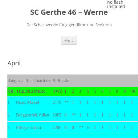
Zum
no flash
Inhalt
installed
SC Gerthe 46 – Werne
springen
Der Schachverein für Jugendliche und Senioren
Menü
April
Rangliste: Stand nach der 9. Runde
NR.
TEILNEHMER
TWZ
1
2
3
4
5
6
7
8
9
10
1.
Quast,Marcel
2179
**
1
1
1
1
1
1
1
1
1
2.
Brüggestraß,Volker
2062
0
**
1
1
1
1
1
1
1
1
3.
Pflieger,Christin
1706
0
0
**
½
1
1
1
1
1
1