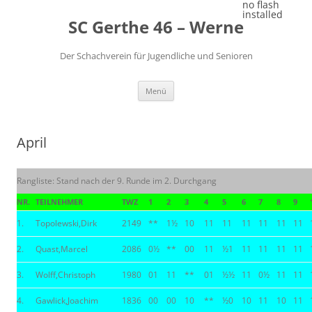
Zum
no flash
Inhalt
installed
SC Gerthe 46 – Werne
springen
Der Schachverein für Jugendliche und Senioren
Menü
April
Rangliste: Stand nach der 9. Runde im 2. Durchgang
NR.
TEILNEHMER
TWZ
1
2
3
4
5
6
7
8
9
1.
Topolewski,Dirk
2149
**
1½
10
11
11
11
11
11
11
2.
Quast,Marcel
2086
0½
**
00
11
½1
11
11
11
11
3.
Wolff,Christoph
1980
01
11
**
01
½½
11
0½
11
11
4.
Gawlick,Joachim
1836
00
00
10
**
½0
10
11
10
11