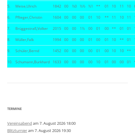
5.
Meise,Ulrich
1842
00
½0
½½
½1
**
01
10
11
10
6.
Pflieger,Christin
1604
00
00
00
01
10
**
11
10
11
7.
Brüggestraß,Volker
2015
00
00
1½
00
01
00
**
01
01
8.
Müller,Falk
1994
00
00
00
01
00
01
10
**
01
9.
Schüler,Bernd
1452
00
00
00
00
01
00
10
10
**
10.
Schumann,Burkhard
1633
00
00
00
00
10
01
00
00
01
TERMINE
Vereinsabend
am 7. August 2026 18:00
Blitzturnier
am 7. August 2026 19:30