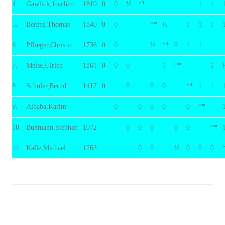
4.
Gawlick,Joachim
1810
0
0
½
**
1
1
5.
Berens,Thomas
1840
0
0
**
½
1
1
1
6.
Pflieger,Christin
1736
0
0
½
**
0
1
1
7.
Meise,Ulrich
1861
0
0
0
1
**
1
8.
Schüler,Bernd
1417
0
0
0
0
**
1
1
9.
Albaba,Karim
0
0
0
0
0
**
10.
Bußmann,Stephan
1072
0
0
0
0
0
**
11.
Kalle,Michael
1263
0
0
½
0
0
0