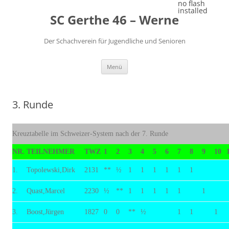
Zum
no flash
Inhalt
installed
SC Gerthe 46 – Werne
springen
Der Schachverein für Jugendliche und Senioren
Menü
3. Runde
Kreuztabelle im Schweizer-System nach der 7. Runde
NR.
TEILNEHMER
TWZ
1
2
3
4
5
6
7
8
9
10
1.
Topolewski,Dirk
2131
**
½
1
1
1
1
1
1
2.
Quast,Marcel
2230
½
**
1
1
1
1
1
1
3.
Boost,Jürgen
1827
0
0
**
½
1
1
1