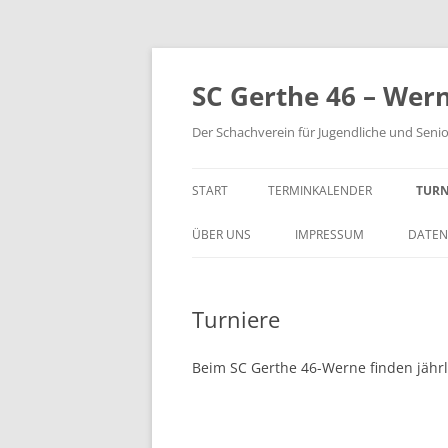
Zum
Inhalt
springen
SC Gerthe 46 – Wer
Der Schachverein für Jugendliche und Seni
START
TERMINKALENDER
TURN
BLI
ÜBER UNS
IMPRESSUM
DATEN
VM 
Turniere
VP 
PAR
Beim SC Gerthe 46-Werne finden jährli
TUR
STE