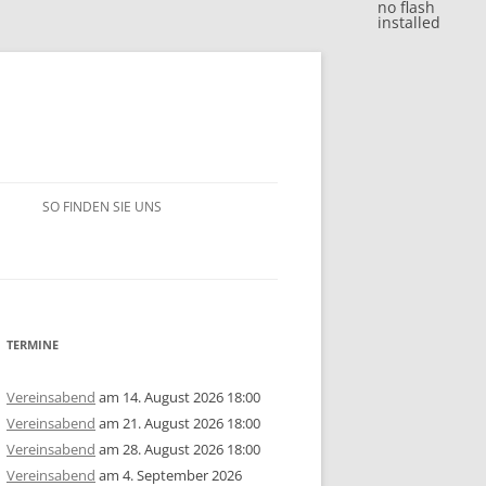
no flash
installed
SO FINDEN SIE UNS
BLITZJAHRESWERTUNG 2018
VM 2018
BLITZJAHRESWERTUNG 2017
VP 2018
VM 2017
BLITZJAHRESWERTUNG 2016
TERMINE
/15
1. MANNSCHAFT
VP 2017
VM 2016
BLITZJAHRESWERTUNG 2014/15
Vereinsabend
am 14. August 2026 18:00
Vereinsabend
am 21. August 2026 18:00
ERSCHAFT 2025
/14
2. MANNSCHAFT
1. MANNSCHAFT
AUSSCHREIBUNG
STEM 2017
VP 2016
VM 2015
BLITZJAHRESWERTUNG 2013/14
U10
GRUPPE A
Vereinsabend
am 28. August 2026 18:00
Vereinsabend
am 4. September 2026
ERSCHAFT 2024
ISTE
/13
3. MANNSCHAFT
2. MANNSCHAFT
1. MANNSCHAFT
JAHRESWERTUNG 2025
AUSSCHREIBUNG
AUSSCHREIBUNG
STEM 2016
STEM 2014
VM 2014
BLITZJAHRESWERTUNG 2012/13
U14
U10
GRUPPE B
U10
GRUPPE A