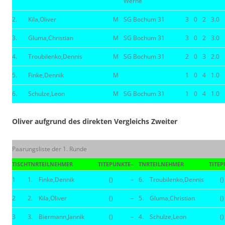
Werne
2.
Kila,Oliver
M
SG Bochum 31
3
0
2
3.0
3.
Gluma,Christian
M
SG Bochum 31
3
0
2
3.0
4.
Troubilenko,Dennis
M
SG Bochum 31
2
0
3
2.0
5.
Finke,Dennik
M
1
0
4
1.0
6.
Schulze,Leon
M
SG Bochum 31
1
0
4
1.0
Oliver aufgrund des direkten Vergleichs Zweiter
Paarungsliste der 1. Runde
TISCH
TNR
TEILNEHMER
TITE
PUNKTE
–
TNR
TEILNEHMER
TITE
P
1
1.
Finke,Dennik
()
–
6.
Troubilenko,Dennis
()
2
2.
Kila,Oliver
()
–
5.
Gluma,Christian
()
3
3.
Biermann,Jannik
()
–
4.
Schulze,Leon
()