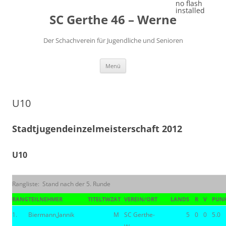
Zum
no flash
Inhalt
installed
SC Gerthe 46 – Werne
springen
Der Schachverein für Jugendliche und Senioren
Menü
U10
Stadtjugendeinzelmeisterschaft 2012
U10
Rangliste: Stand nach der 5. Runde
RANG
TEILNEHMER
TITEL
TWZ
AT
VEREIN/ORT
LAND
S
R
V
PUN
1.
Biermann,Jannik
M
SC Gerthe-
5
0
0
5.0