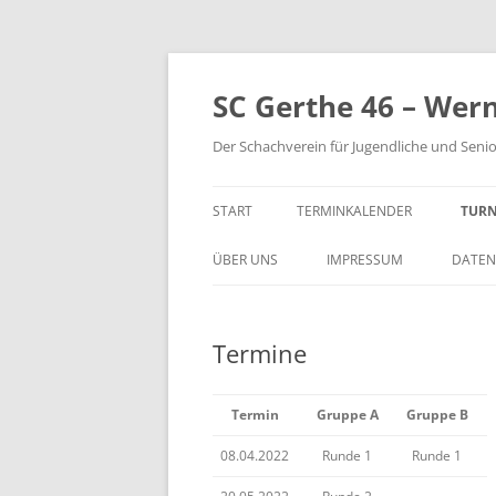
Zum
Inhalt
springen
SC Gerthe 46 – Wer
Der Schachverein für Jugendliche und Seni
START
TERMINKALENDER
TURN
BLI
ÜBER UNS
IMPRESSUM
DATEN
VM 
Termine
VP 
PAR
Termin
Gruppe A
Gruppe B
TUR
08.04.2022
Runde 1
Runde 1
STE