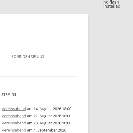
no flash
installed
SO FINDEN SIE UNS
BLITZJAHRESWERTUNG 2018
VM 2018
BLITZJAHRESWERTUNG 2017
VP 2018
VM 2017
BLITZJAHRESWERTUNG 2016
TERMINE
/15
1. MANNSCHAFT
VP 2017
VM 2016
BLITZJAHRESWERTUNG 2014/15
Vereinsabend
am 14. August 2026 18:00
Vereinsabend
am 21. August 2026 18:00
ERSCHAFT 2025
/14
2. MANNSCHAFT
1. MANNSCHAFT
AUSSCHREIBUNG
STEM 2017
VP 2016
VM 2015
BLITZJAHRESWERTUNG 2013/14
U10
GRUPPE A
Vereinsabend
am 28. August 2026 18:00
Vereinsabend
am 4. September 2026
ERSCHAFT 2024
ISTE
/13
3. MANNSCHAFT
2. MANNSCHAFT
1. MANNSCHAFT
JAHRESWERTUNG 2025
AUSSCHREIBUNG
AUSSCHREIBUNG
STEM 2016
STEM 2014
VM 2014
BLITZJAHRESWERTUNG 2012/13
U14
U10
GRUPPE B
U10
GRUPPE A