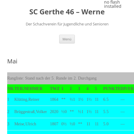
Zum
no flash
Inhalt
installed
SC Gerthe 46 – Werne
springen
Der Schachverein für Jugendliche und Senioren
Menü
Mai
Rangliste: Stand nach der 5. Runde im 2. Durchgang
NR.
TEILNEHMER
TWZ
1
2
3
4
5
PUNKTE
DIVE
1
Klüting,Reiner
1864
**
½1
1½
1½
11
6.5
—
2
Brüggestraß,Volker
2020
½0
**
½1
1½
11
5.5
—
3
Meise,Ulrich
1807
0½
½0
**
11
11
5.0
—