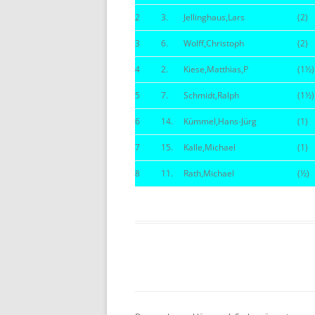
2
3.
Jellinghaus,Lars
(2)
BE
3
6.
Wolff,Christoph
(2)
4
2.
Kiese,Matthias,P
(1½)
5
7.
Schmidt,Ralph
(1½)
6
14.
Kümmel,Hans-Jürg
(1)
7
15.
Kalle,Michael
(1)
8
11.
Rath,Michael
(½)