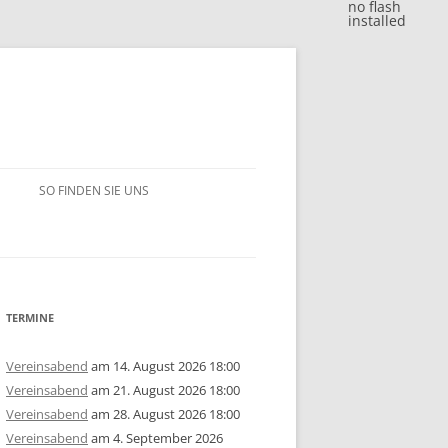
no flash
installed
SO FINDEN SIE UNS
BLITZJAHRESWERTUNG 2018
VM 2018
BLITZJAHRESWERTUNG 2017
VP 2018
VM 2017
BLITZJAHRESWERTUNG 2016
TERMINE
/15
1. MANNSCHAFT
VP 2017
VM 2016
BLITZJAHRESWERTUNG 2014/15
Vereinsabend
am 14. August 2026 18:00
Vereinsabend
am 21. August 2026 18:00
ERSCHAFT 2025
/14
2. MANNSCHAFT
1. MANNSCHAFT
AUSSCHREIBUNG
STEM 2017
VP 2016
VM 2015
BLITZJAHRESWERTUNG 2013/14
U10
GRUPPE A
Vereinsabend
am 28. August 2026 18:00
Vereinsabend
am 4. September 2026
ERSCHAFT 2024
ISTE
/13
3. MANNSCHAFT
2. MANNSCHAFT
1. MANNSCHAFT
JAHRESWERTUNG 2025
AUSSCHREIBUNG
AUSSCHREIBUNG
STEM 2016
STEM 2014
VM 2014
BLITZJAHRESWERTUNG 2012/13
U14
U10
GRUPPE B
U10
GRUPPE A