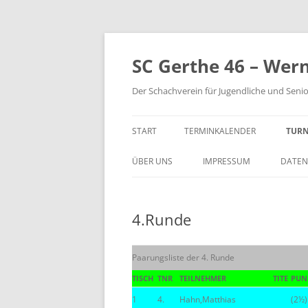
Zum
Inhalt
springen
SC Gerthe 46 – Wer
Der Schachverein für Jugendliche und Seni
START
TERMINKALENDER
TURN
BLI
ÜBER UNS
IMPRESSUM
DATEN
VM 
4.Runde
VP 
PAR
Paarungsliste der 4. Runde
TUR
TISCH
TNR
TEILNEHMER
TITE
PUN
1
4.
Hahn,Matthias
(2½)
STE