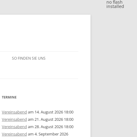
no flash
installed
SO FINDEN SIE UNS
BLITZJAHRESWERTUNG 2018
VM 2018
BLITZJAHRESWERTUNG 2017
VP 2018
VM 2017
BLITZJAHRESWERTUNG 2016
TERMINE
/15
1. MANNSCHAFT
VP 2017
VM 2016
BLITZJAHRESWERTUNG 2014/15
Vereinsabend
am 14. August 2026 18:00
Vereinsabend
am 21. August 2026 18:00
ERSCHAFT 2025
/14
2. MANNSCHAFT
1. MANNSCHAFT
AUSSCHREIBUNG
STEM 2017
VP 2016
VM 2015
BLITZJAHRESWERTUNG 2013/14
U10
GRUPPE A
Vereinsabend
am 28. August 2026 18:00
Vereinsabend
am 4. September 2026
ERSCHAFT 2024
ISTE
/13
3. MANNSCHAFT
2. MANNSCHAFT
1. MANNSCHAFT
JAHRESWERTUNG 2025
AUSSCHREIBUNG
AUSSCHREIBUNG
STEM 2016
STEM 2014
VM 2014
BLITZJAHRESWERTUNG 2012/13
U14
U10
GRUPPE B
U10
GRUPPE A