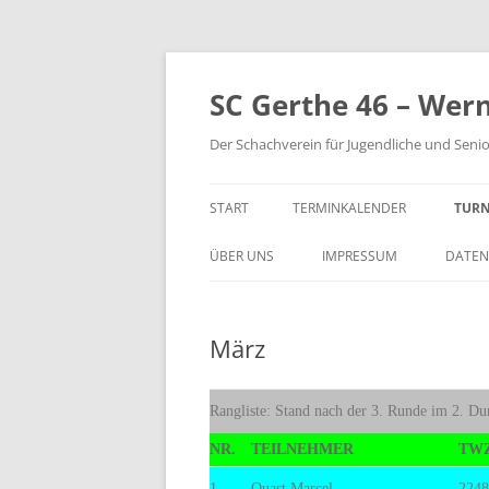
Zum
Inhalt
springen
SC Gerthe 46 – Wer
Der Schachverein für Jugendliche und Seni
START
TERMINKALENDER
TURN
BLI
ÜBER UNS
IMPRESSUM
DATEN
VM 
März
VP 
PAR
Rangliste: Stand nach der 3. Runde im 2. D
TUR
NR.
TEILNEHMER
TW
STE
1
Quast,Marcel
2248