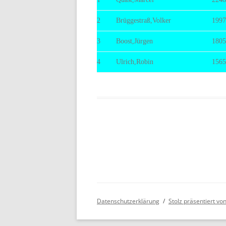
BE
2
Brüggestraß,Volker
1997
3
Boost,Jürgen
1805
4
Ulrich,Robin
1565
Datenschutzerklärung
Stolz präsentiert v