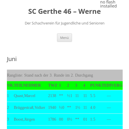
Zum
no flash
Inhalt
installed
SC Gerthe 46 – Werne
springen
Der Schachverein für Jugendliche und Senioren
Menü
Juni
Rangliste: Stand nach der 3. Runde im 2. Durchgang
NR.
TEILNEHMER
TWZ
1
2
3
4
PUNKTE
DIVERG
1
Quast,Marcel
2138
**
½1
11
11
5.5
—
2
Brüggestraß,Volker
1940
½0
**
1½
11
4.0
—
3
Boost,Jürgen
1786
00
0½
**
01
1.5
—