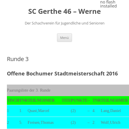
Zum
no flash
Inhalt
installed
SC Gerthe 46 – Werne
springen
Der Schachverein für Jugendliche und Senioren
Menü
Runde 3
Offene Bochumer Stadtmeisterschaft 2016
Paarungsliste der 3. Runde
TISCH
TNR
TEILNEHMER
TITE
PUNKTE
–
TNR
TEILNEHMER
1
1.
Quast,Marcel
(2)
–
4.
Lang,Daniel
2
5.
Freisen,Thomas
(2)
–
2.
Wolf,Ulrich