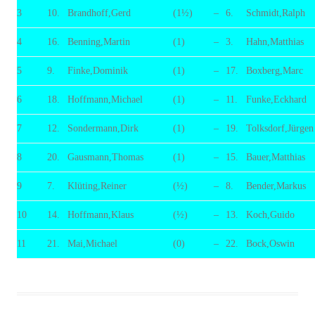
3
10.
Brandhoff,Gerd
(1½)
–
6.
Schmidt,Ralph
4
16.
Benning,Martin
(1)
–
3.
Hahn,Matthias
5
9.
Finke,Dominik
(1)
–
17.
Boxberg,Marc
6
18.
Hoffmann,Michael
(1)
–
11.
Funke,Eckhard
7
12.
Sondermann,Dirk
(1)
–
19.
Tolksdorf,Jürgen
8
20.
Gausmann,Thomas
(1)
–
15.
Bauer,Matthias
9
7.
Klüting,Reiner
(½)
–
8.
Bender,Markus
10
14.
Hoffmann,Klaus
(½)
–
13.
Koch,Guido
11
21.
Mai,Michael
(0)
–
22.
Bock,Oswin