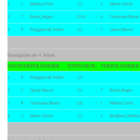
2
1
Melmer,Felix
(1)
–
3
Meise,Ulrich
3
7
Boost,Jürgen
(1½)
–
4
Gottmann,Bernd
4
6
Brüggestraß,Volker
(1)
–
5
Quast,Marcel
Paarungsliste der 4. Runde
TISCH
TNR
TEILNEHMER
TITE
PUNKTE
–
TNR
TEILNEHMER
1
6
Brüggestraß,Volker
(2)
–
2
5
Quast,Marcel
(1)
–
7
Boost,Jürgen
3
4
Gottmann,Bernd
(2)
–
1
Melmer,Felix
4
3
Meise,Ulrich
(1)
–
2
Berghaus,Matthi