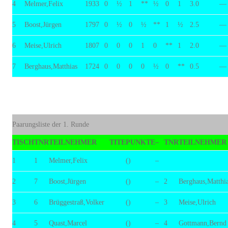
4
Melmer,Felix
1933
0
½
1
**
½
0
1
3.0
—
5
Boost,Jürgen
1797
0
½
0
½
**
1
½
2.5
—
6
Meise,Ulrich
1807
0
0
0
1
0
**
1
2.0
—
7
Berghaus,Matthias
1724
0
0
0
0
½
0
**
0.5
—
Paarungsliste der 1. Runde
TISCH
TNR
TEILNEHMER
TITE
PUNKTE
–
TNR
TEILNEHMER
1
1
Melmer,Felix
()
–
2
7
Boost,Jürgen
()
–
2
Berghaus,Matthi
3
6
Brüggestraß,Volker
()
–
3
Meise,Ulrich
4
5
Quast,Marcel
()
–
4
Gottmann,Bernd