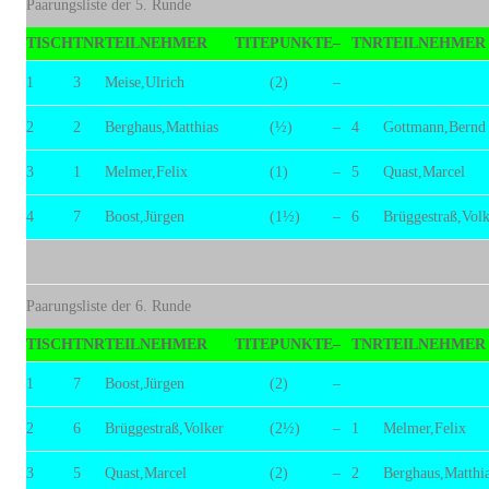
Paarungsliste der 5. Runde
TISCH
TNR
TEILNEHMER
TITE
PUNKTE
–
TNR
TEILNEHMER
1
3
Meise,Ulrich
(2)
–
2
2
Berghaus,Matthias
(½)
–
4
Gottmann,Bernd
3
1
Melmer,Felix
(1)
–
5
Quast,Marcel
4
7
Boost,Jürgen
(1½)
–
6
Brüggestraß,Volk
Paarungsliste der 6. Runde
TISCH
TNR
TEILNEHMER
TITE
PUNKTE
–
TNR
TEILNEHMER
1
7
Boost,Jürgen
(2)
–
2
6
Brüggestraß,Volker
(2½)
–
1
Melmer,Felix
3
5
Quast,Marcel
(2)
–
2
Berghaus,Matthi