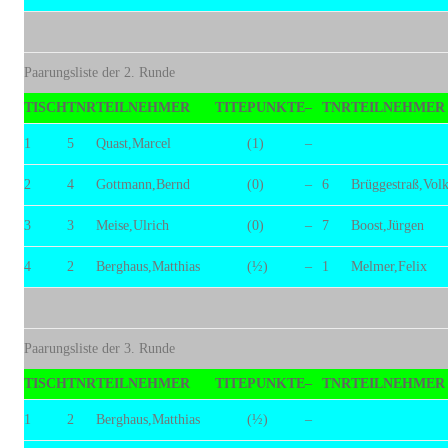
Paarungsliste der 2. Runde
TISCH
TNR
TEILNEHMER
TITE
PUNKTE
–
TNR
TEILNEHMER
1
5
Quast,Marcel
(1)
–
2
4
Gottmann,Bernd
(0)
–
6
Brüggestraß,Volk
3
3
Meise,Ulrich
(0)
–
7
Boost,Jürgen
4
2
Berghaus,Matthias
(½)
–
1
Melmer,Felix
Paarungsliste der 3. Runde
TISCH
TNR
TEILNEHMER
TITE
PUNKTE
–
TNR
TEILNEHMER
1
2
Berghaus,Matthias
(½)
–