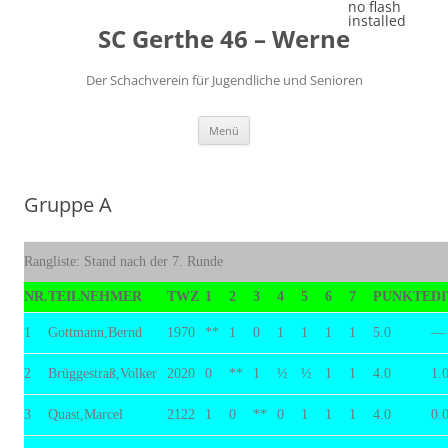
Zum
no flash
Inhalt
installed
SC Gerthe 46 – Werne
springen
Der Schachverein für Jugendliche und Senioren
Menü
Gruppe A
Rangliste: Stand nach der 7. Runde
NR.
TEILNEHMER
TWZ
1
2
3
4
5
6
7
PUNKTE
D
1
Gottmann,Bernd
1970
**
1
0
1
1
1
1
5.0
—
2
Brüggestraß,Volker
2020
0
**
1
½
½
1
1
4.0
1.
3
Quast,Marcel
2122
1
0
**
0
1
1
1
4.0
0.