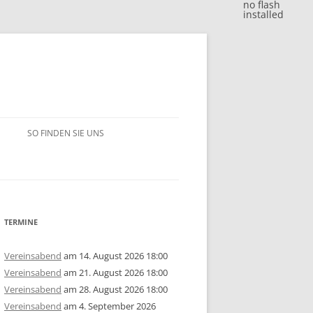
no flash
installed
SO FINDEN SIE UNS
BLITZJAHRESWERTUNG 2018
VM 2018
BLITZJAHRESWERTUNG 2017
VP 2018
VM 2017
BLITZJAHRESWERTUNG 2016
TERMINE
/15
1. MANNSCHAFT
VP 2017
VM 2016
BLITZJAHRESWERTUNG 2014/15
Vereinsabend
am 14. August 2026 18:00
Vereinsabend
am 21. August 2026 18:00
ERSCHAFT 2025
/14
2. MANNSCHAFT
1. MANNSCHAFT
AUSSCHREIBUNG
STEM 2017
VP 2016
VM 2015
BLITZJAHRESWERTUNG 2013/14
U10
GRUPPE A
Vereinsabend
am 28. August 2026 18:00
Vereinsabend
am 4. September 2026
ERSCHAFT 2024
ISTE
/13
3. MANNSCHAFT
2. MANNSCHAFT
1. MANNSCHAFT
JAHRESWERTUNG 2025
AUSSCHREIBUNG
AUSSCHREIBUNG
STEM 2016
STEM 2014
VM 2014
BLITZJAHRESWERTUNG 2012/13
U14
U10
GRUPPE B
U10
GRUPPE A