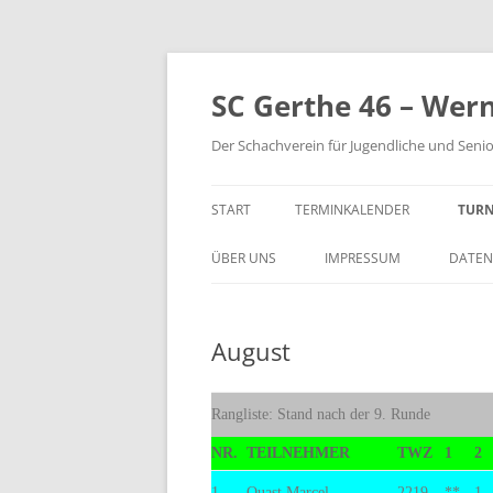
Zum
Inhalt
springen
SC Gerthe 46 – Wer
Der Schachverein für Jugendliche und Seni
START
TERMINKALENDER
TURN
BLI
ÜBER UNS
IMPRESSUM
DATEN
VM 
August
VP 
PAR
Rangliste: Stand nach der 9. Runde
TUR
NR.
TEILNEHMER
TWZ
1
2
STE
1.
Quast,Marcel
2219
**
1