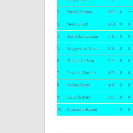
BE
2.
Berens,Thomas
1892
0
**
3.
Meise,Ulrich
1861
0
0
4.
Roßbach,Sebastian
1719
0
0
5.
Brüggestraß,Volker
2012
0
0
6.
Pflieger,Christin
1759
0
0
7.
Gawlick,Matthias
1652
0
0
8.
Schüler,Bernd
1417
0
0
9.
Kalle,Michael
1263
0
0
10.
Almansour,Rashid
0
0