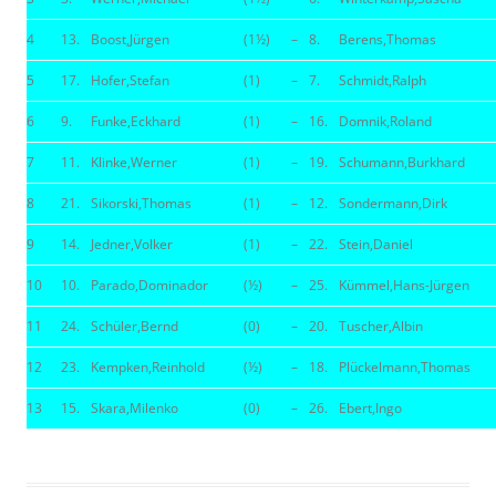
4
13.
Boost,Jürgen
(1½)
–
8.
Berens,Thomas
5
17.
Hofer,Stefan
(1)
–
7.
Schmidt,Ralph
6
9.
Funke,Eckhard
(1)
–
16.
Domnik,Roland
7
11.
Klinke,Werner
(1)
–
19.
Schumann,Burkhard
8
21.
Sikorski,Thomas
(1)
–
12.
Sondermann,Dirk
9
14.
Jedner,Volker
(1)
–
22.
Stein,Daniel
10
10.
Parado,Dominador
(½)
–
25.
Kümmel,Hans-Jürgen
11
24.
Schüler,Bernd
(0)
–
20.
Tuscher,Albin
12
23.
Kempken,Reinhold
(½)
–
18.
Plückelmann,Thomas
13
15.
Skara,Milenko
(0)
–
26.
Ebert,Ingo