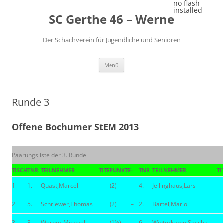
Zum
no flash
Inhalt
installed
SC Gerthe 46 – Werne
springen
Der Schachverein für Jugendliche und Senioren
Menü
Runde 3
Offene Bochumer StEM 2013
Paarungsliste der 3. Runde
TISCH
TNR
TEILNEHMER
TITE
PUNKTE
–
TNR
TEILNEHMER
TI
1
1.
Quast,Marcel
(2)
–
4.
Jellinghaus,Lars
2
5.
Schriewer,Thomas
(2)
–
2.
Bartel,Mario
3
3.
Werner,Michael
(1½)
–
6.
Winterkamp,Sascha