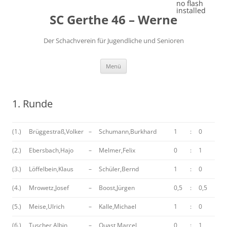
Zum
no flash
Inhalt
installed
SC Gerthe 46 – Werne
springen
Der Schachverein für Jugendliche und Senioren
Menü
1. Runde
(1.)
Brüggestraß,Volker
–
Schumann,Burkhard
1
:
0
(2.)
Ebersbach,Hajo
–
Melmer,Felix
0
:
1
(3.)
Löffelbein,Klaus
–
Schüler,Bernd
1
:
0
(4.)
Mrowetz,Josef
–
Boost,Jürgen
0,5
:
0,5
(5.)
Meise,Ulrich
–
Kalle,Michael
1
:
0
(6.)
Tuscher,Albin
–
Quast,Marcel
0
:
1