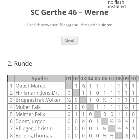
Zum
no flash
Inhalt
installed
SC Gerthe 46 – Werne
springen
Der Schachverein für Jugendliche und Senioren
Menü
2. Runde
Spieler
01
02
03
04
05
06
07
08
09
10
1
Quast,Marcel
1
½
1
1
1
1
1
1
1
2
Hinkmann,Jens,Dr.
0
1
1
0
1
1
1
1
1
3
Brüggestraß,Volker
½
0
1
0
½
1
1
1
1
4
Müller,Falk
0
0
0
1
1
1
1
½
1
5
Melmer,Felix
0
1
1
0
0
0
1
1
0
6
Boost,Jürgen
0
0
½
0
1
½
½
½
1
7
Pflieger,Christin
0
0
0
0
1
½
½
½
1
8
Berens,Thomas
0
0
0
0
0
½
½
½
½