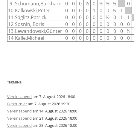
9
Schumann,Burkhard
0
0
0
½
0
½
½
½
0
10
Kalkowski,Peter
0
0
0
0
1
0
0
½
1
11
Säglitz,Patrick
0
0
0
0
0
0
½
0
1
1
12
Sosnin, Boris
0
0
0
0
0
0
0
0
0
0
13
Lewandowski,Günter
0
0
0
0
0
0
0
0
0
½
14
Kalle,Michael
0
0
0
0
0
0
0
0
0
0
TERMINE
Vereinsabend
am 7. August 2026 18:00
Blitzturnier
am 7. August 2026 19:30
Vereinsabend
am 14. August 2026 18:00
Vereinsabend
am 21. August 2026 18:00
Vereinsabend
am 28. August 2026 18:00