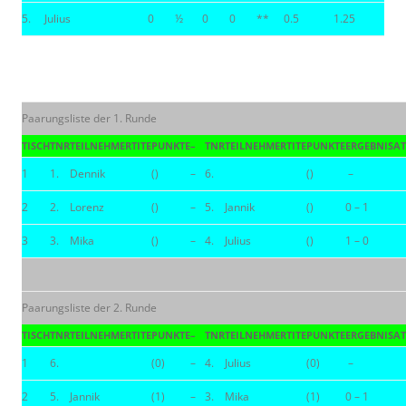
5.
Julius
0
½
0
0
**
0.5
1.25
Paarungsliste der 1. Runde
TISCH
TNR
TEILNEHMER
TITE
PUNKTE
–
TNR
TEILNEHMER
TITE
PUNKTE
ERGEBNIS
AT
1
1.
Dennik
()
–
6.
()
–
2
2.
Lorenz
()
–
5.
Jannik
()
0 – 1
3
3.
Mika
()
–
4.
Julius
()
1 – 0
Paarungsliste der 2. Runde
TISCH
TNR
TEILNEHMER
TITE
PUNKTE
–
TNR
TEILNEHMER
TITE
PUNKTE
ERGEBNIS
AT
1
6.
(0)
–
4.
Julius
(0)
–
2
5.
Jannik
(1)
–
3.
Mika
(1)
0 – 1