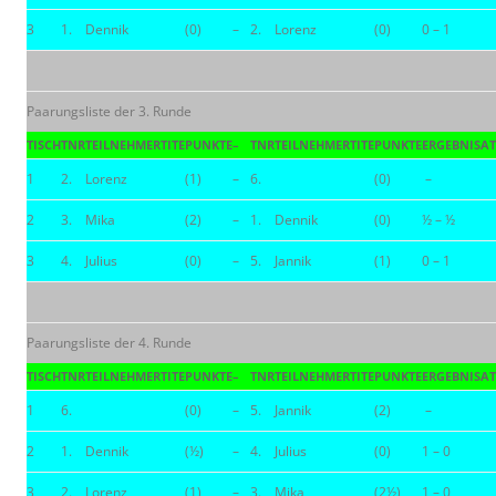
3
1.
Dennik
(0)
–
2.
Lorenz
(0)
0 – 1
Paarungsliste der 3. Runde
TISCH
TNR
TEILNEHMER
TITE
PUNKTE
–
TNR
TEILNEHMER
TITE
PUNKTE
ERGEBNIS
AT
1
2.
Lorenz
(1)
–
6.
(0)
–
2
3.
Mika
(2)
–
1.
Dennik
(0)
½ – ½
3
4.
Julius
(0)
–
5.
Jannik
(1)
0 – 1
Paarungsliste der 4. Runde
TISCH
TNR
TEILNEHMER
TITE
PUNKTE
–
TNR
TEILNEHMER
TITE
PUNKTE
ERGEBNIS
AT
1
6.
(0)
–
5.
Jannik
(2)
–
2
1.
Dennik
(½)
–
4.
Julius
(0)
1 – 0
3
2.
Lorenz
(1)
–
3.
Mika
(2½)
1 – 0