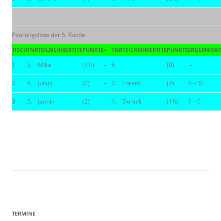
Paarungsliste der 5. Runde
TISCH
TNR
TEILNEHMER
TITE
PUNKTE
–
TNR
TEILNEHMER
TITE
PUNKTE
ERGEBNIS
AT
1
3.
Mika
(2½)
–
6.
(0)
–
2
4.
Julius
(0)
–
2.
Lorenz
(2)
½ – ½
3
5.
Jannik
(2)
–
1.
Dennik
(1½)
1 – 0
TERMINE