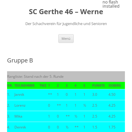
Zum
no flash
Inhalt
installed
SC Gerthe 46 – Werne
springen
Der Schachverein für Jugendliche und Senioren
Menü
Gruppe B
Rangliste: Stand nach der 5. Runde
NR.
TEILNEHMER
TWZ
1
2
3
4
5
PUNKTE
SOBERG
1.
Jannik
**
1
0
1
1
3.0
4.50
2.
Lorenz
0
**
1
1
½
2.5
4.25
3.
Mika
1
0
**
½
1
2.5
4.25
4.
Dennik
0
0
½
**
1
1.5
1.75