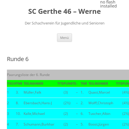
Zum
no flash
Inhalt
installed
SC Gerthe 46 – Werne
springen
Der Schachverein für Jugendliche und Senioren
Menü
Runde 6
Paarungsliste der 6. Runde
TISCH
TNR
TEILNEHMER
TITE
PUNKTE
–
TNR
TEILNEHMER
TITE
PUN
1
3.
Müller,Falk
(3)
–
1.
Quast,Marcel
(4½
2
8.
Ebersbach,Hans-J
(2½)
–
2.
Wolff,Christoph
(4½
3
10.
Kalle,Michael
(2)
–
6.
Tuscher,Albin
(2½
4
7.
Schumann,Burkhar
(2)
–
5.
Boost,Jürgen
(2½