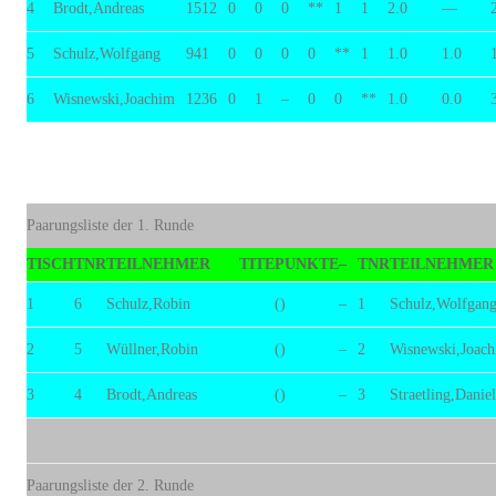
4
Brodt,Andreas
1512
0
0
0
**
1
1
2.0
—
5
Schulz,Wolfgang
941
0
0
0
0
**
1
1.0
1.0
6
Wisnewski,Joachim
1236
0
1
–
0
0
**
1.0
0.0
Paarungsliste der 1. Runde
TISCH
TNR
TEILNEHMER
TITE
PUNKTE
–
TNR
TEILNEHMER
1
6
Schulz,Robin
()
–
1
Schulz,Wolfgan
2
5
Wüllner,Robin
()
–
2
Wisnewski,Joac
3
4
Brodt,Andreas
()
–
3
Straetling,Daniel
Paarungsliste der 2. Runde