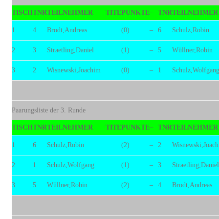
TISCH
TNR
TEILNEHMER
TITE
PUNKTE
–
TNR
TEILNEHMER
1
4
Brodt,Andreas
(0)
–
6
Schulz,Robin
2
3
Straetling,Daniel
(1)
–
5
Wüllner,Robin
3
2
Wisnewski,Joachim
(0)
–
1
Schulz,Wolfgan
Paarungsliste der 3. Runde
TISCH
TNR
TEILNEHMER
TITE
PUNKTE
–
TNR
TEILNEHMER
1
6
Schulz,Robin
(2)
–
2
Wisnewski,Joac
2
1
Schulz,Wolfgang
(1)
–
3
Straetling,Daniel
3
5
Wüllner,Robin
(2)
–
4
Brodt,Andreas