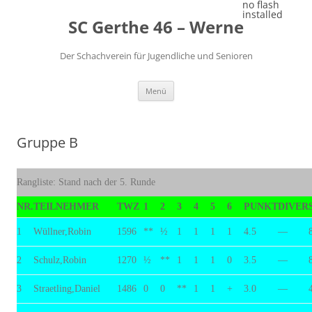
Zum
no flash
Inhalt
installed
SC Gerthe 46 – Werne
springen
Der Schachverein für Jugendliche und Senioren
Menü
Gruppe B
Rangliste: Stand nach der 5. Runde
NR.
TEILNEHMER
TWZ
1
2
3
4
5
6
PUNKT
DIVER
1
Wüllner,Robin
1596
**
½
1
1
1
1
4.5
—
2
Schulz,Robin
1270
½
**
1
1
1
0
3.5
—
3
Straetling,Daniel
1486
0
0
**
1
1
+
3.0
—