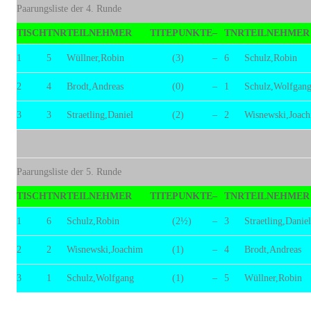
Paarungsliste der 4. Runde
TISCH
TNR
TEILNEHMER
TITE
PUNKTE
–
TNR
TEILNEHMER
1
5
Wüllner,Robin
(3)
–
6
Schulz,Robin
2
4
Brodt,Andreas
(0)
–
1
Schulz,Wolfgan
3
3
Straetling,Daniel
(2)
–
2
Wisnewski,Joac
Paarungsliste der 5. Runde
TISCH
TNR
TEILNEHMER
TITE
PUNKTE
–
TNR
TEILNEHMER
1
6
Schulz,Robin
(2½)
–
3
Straetling,Daniel
2
2
Wisnewski,Joachim
(1)
–
4
Brodt,Andreas
3
1
Schulz,Wolfgang
(1)
–
5
Wüllner,Robin