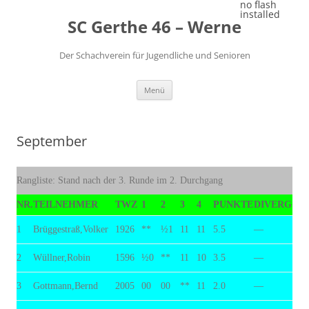
Zum
no flash
Inhalt
installed
SC Gerthe 46 – Werne
springen
Der Schachverein für Jugendliche und Senioren
Menü
September
Rangliste: Stand nach der 3. Runde im 2. Durchgang
NR.
TEILNEHMER
TWZ
1
2
3
4
PUNKTE
DIVERG
1
Brüggestraß,Volker
1926
**
½1
11
11
5.5
—
2
Wüllner,Robin
1596
½0
**
11
10
3.5
—
3
Gottmann,Bernd
2005
00
00
**
11
2.0
—