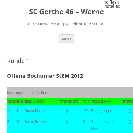
Zum
no flash
Inhalt
installed
SC Gerthe 46 – Werne
springen
Der Schachverein für Jugendliche und Senioren
Menü
Runde 1
Offene Bochumer StEM 2012
Paarungsliste der 1. Runde
TISCH
TNR
TEILNEHMER
TITE
PUNKTE
–
TNR
TEILNEHMER
TITE
P
1
1.
Quast,Marcel
()
–
17.
Boost,Jürgen
()
2
16.
Funke,Eckhard
()
–
2.
Sohlmann,Jan-
()
Hen