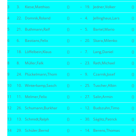
3
3.
Kiese,Matthias
()
–
19.
Jedner,Volker
()
4
22.
Domnik,Roland
()
–
4.
Jellinghaus,Lars
()
5
21.
Buthmann,Ralf
()
–
5.
Bartel,Mario
()
6
6.
Bastians,Felix
()
–
20.
Skara,Milenko
()
7
18.
Löffelbein,Klaus
()
–
7.
Lang,Daniel
()
8
8.
Müller,Falk
()
–
23.
Rath,Michael
()
9
24.
Plückelmann,Thom
()
–
9.
Czarnik,Josef
()
10
10.
Winterkamp,Sasch
()
–
25.
Tuscher,Albin
()
11
11.
Melmer,Felix
()
–
27.
Salin,Armin
()
12
26.
Schumann,Burkhar
()
–
12.
Budszuhn,Timo
()
13
13.
Schmidt,Ralph
()
–
30.
Säglitz,Patrick
()
14
29.
Schüler,Bernd
()
–
14.
Berens,Thomas
()