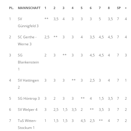
PL.
MANNSCHAFT
1
2
3
4
5
6
7
8
SP
+
1
SV
**
3,5
4
3
3
3
5
3,5
7
4
Günnigfeld 3
2
SC Gerthe -
2,5
**
3
3
4
3,5
4,5
4,5
7
4
Werne 3
3
SG
2
3
**
3
3
4,5
4,5
4
7
3
Blankenstein
1
4
SV Hattingen
3
3
3
**
3
2,5
3
4
7
1
2
5
SG Höntrop 3
3
2
3
3
**
4
1,5
3,5
7
2
6
SV Welper 4
3
2,5
1,5
3,5
2
**
3,5
3
7
2
7
TuS Witten-
1
1,5
1,5
3
4,5
2,5
**
4
7
2
Stockum 1