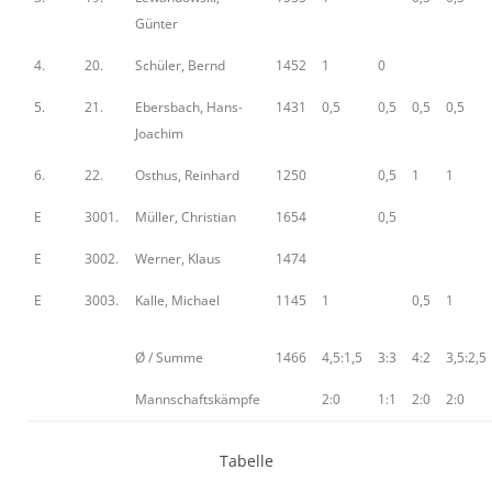
Günter
4.
20.
Schüler, Bernd
1452
1
0
5.
21.
Ebersbach, Hans-
1431
0,5
0,5
0,5
0,5
Joachim
6.
22.
Osthus, Reinhard
1250
0,5
1
1
E
3001.
Müller, Christian
1654
0,5
E
3002.
Werner, Klaus
1474
E
3003.
Kalle, Michael
1145
1
0,5
1
Ø / Summe
1466
4,5:1,5
3:3
4:2
3,5:2,5
Mannschaftskämpfe
2:0
1:1
2:0
2:0
Tabelle