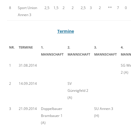
8
Sport Union
2,5
1,5
2
2
2,5
3
2
**
7
0
Annen 3
Termine
NR.
TERMINE
1.
2.
3.
4.
MANNSCHAFT
MANNSCHAFT
MANNSCHAFT
MANN
1
31.08.2014
SG Wi
2 (A)
2
14.09.2014
SV
Günnigfeld 2
(A)
3
21.09.2014
Doppelbauer
SU Annen 3
Brambauer 1
(H)
(A)