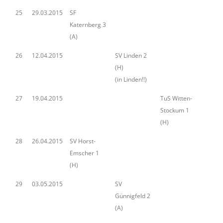
25
29.03.2015
SF
Katernberg 3
(A)
26
12.04.2015
SV Linden 2
(H)
(in Linden!!)
27
19.04.2015
TuS Witten-
Stockum 1
(H)
28
26.04.2015
SV Horst-
Emscher 1
(H)
29
03.05.2015
SV
Günnigfeld 2
(A)