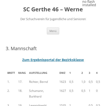
Zum
no flash
Inhalt
installed
SC Gerthe 46 – Werne
springen
Der Schachverein für Jugendliche und Senioren
Menü
3. Mannschaft
Zum Ergebnisportal der Bezirksklasse
BRETT
RANG
AUFSTELLUNG
DWZ
1
2
3
4
1.
17.
Richter, Bernd
1623
0,5
1,0
0,5
0,5
2.
18.
Schumann,
1627
0,5
0,5
1
0
Burkhard
3.
19.
Lewandowski,
1535
1
0,5
0,5