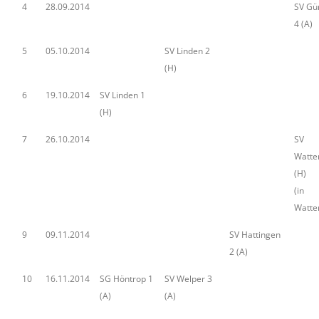
4
28.09.2014
SV Gü
4 (A)
5
05.10.2014
SV Linden 2
(H)
6
19.10.2014
SV Linden 1
(H)
7
26.10.2014
SV
Watte
(H)
(in
Watten
9
09.11.2014
SV Hattingen
2 (A)
10
16.11.2014
SG Höntrop 1
SV Welper 3
(A)
(A)