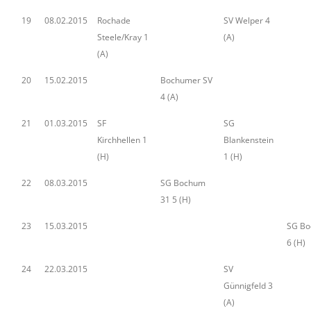
19
08.02.2015
Rochade
SV Welper 4
Steele/Kray 1
(A)
(A)
20
15.02.2015
Bochumer SV
4 (A)
21
01.03.2015
SF
SG
Kirchhellen 1
Blankenstein
(H)
1 (H)
22
08.03.2015
SG Bochum
31 5 (H)
23
15.03.2015
SG Bo
6 (H)
24
22.03.2015
SV
Günnigfeld 3
(A)