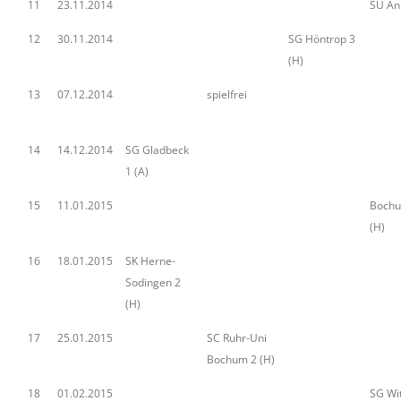
11
23.11.2014
SU An
12
30.11.2014
SG Höntrop 3
(H)
13
07.12.2014
spielfrei
14
14.12.2014
SG Gladbeck
1 (A)
15
11.01.2015
Bochu
(H)
16
18.01.2015
SK Herne-
Sodingen 2
(H)
17
25.01.2015
SC Ruhr-Uni
Bochum 2 (H)
18
01.02.2015
SG Wit