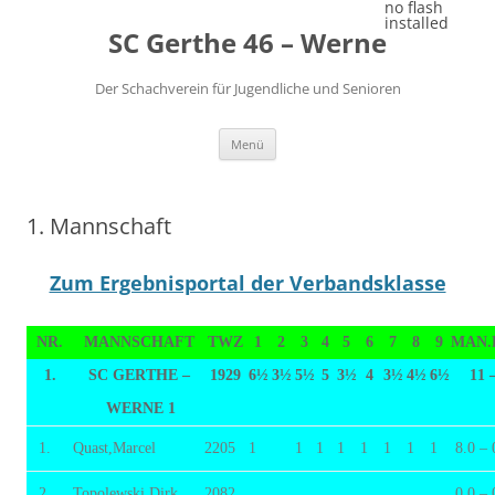
Zum
no flash
Inhalt
installed
SC Gerthe 46 – Werne
springen
Der Schachverein für Jugendliche und Senioren
Menü
1. Mannschaft
Zum Ergebnisportal der Verbandsklasse
NR.
MANNSCHAFT
TWZ
1
2
3
4
5
6
7
8
9
MAN.
1.
SC GERTHE –
1929
6½
3½
5½
5
3½
4
3½
4½
6
½
11 
WERNE 1
1.
Quast,Marcel
2205
1
1
1
1
1
1
1
1
8.0 – 
2.
Topolewski,Dirk
2082
0.0 – 