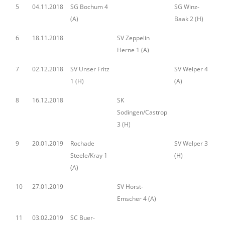
5
04.11.2018
SG Bochum 4
SG Winz-
(A)
Baak 2 (H)
6
18.11.2018
SV Zeppelin
Herne 1 (A)
7
02.12.2018
SV Unser Fritz
SV Welper 4
1 (H)
(A)
8
16.12.2018
SK
Sodingen/Castrop
3 (H)
9
20.01.2019
Rochade
SV Welper 3
Steele/Kray 1
(H)
(A)
10
27.01.2019
SV Horst-
Emscher 4 (A)
11
03.02.2019
SC Buer-