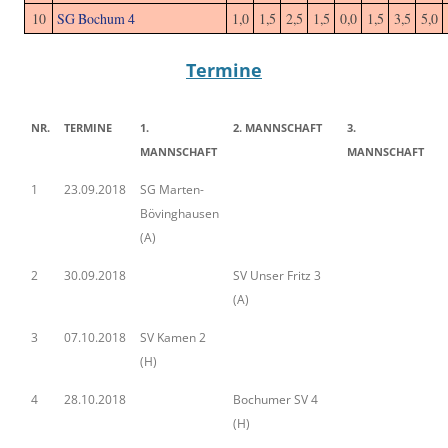
10
SG Bochum 4
1,0
1,5
2,5
1,5
0,0
1,5
3,5
5,0
Termine
NR.
TERMINE
1.
2. MANNSCHAFT
3.
MANNSCHAFT
MANNSCHAFT
1
23.09.2018
SG Marten-
Bövinghausen
(A)
2
30.09.2018
SV Unser Fritz 3
(A)
3
07.10.2018
SV Kamen 2
(H)
4
28.10.2018
Bochumer SV 4
(H)