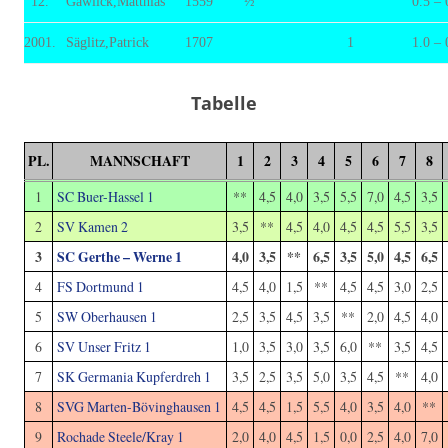
12.
Gawlick,Matthias
1559
½
0.5 – 
2001.
Säglitz,Patrick
1707
1
1.0 – 
Tabelle
PL.
MANNSCHAFT
1
2
3
4
5
6
7
8
1
SC Buer-Hassel 1
**
4,5
4,0
3,5
5,5
7,0
4,5
3,5
2
SV Kamen 2
3,5
**
4,5
4,0
4,5
4,5
5,5
3,5
3
SC Gerthe – Werne 1
4,0
3,5
**
6,5
3,5
5,0
4,5
6,5
4
FS Dortmund 1
4,5
4,0
1,5
**
4,5
4,5
3,0
2,5
5
SW Oberhausen 1
2,5
3,5
4,5
3,5
**
2,0
4,5
4,0
6
SV Unser Fritz 1
1,0
3,5
3,0
3,5
6,0
**
3,5
4,5
7
SK Germania Kupferdreh 1
3,5
2,5
3,5
5,0
3,5
4,5
**
4,0
8
SVG Marten-Bövinghausen 1
4,5
4,5
1,5
5,5
4,0
3,5
4,0
**
9
Rochade Steele/Kray 1
2,0
4,0
4,5
1,5
0,0
2,5
4,0
7,0