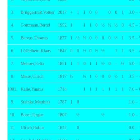
3.
Brüggestraß,Volker
2017
+
1
1
0
0
0
0
1
3.0 – 
4.
Gottmann,Bernd
1952
1
1
1
0
½
½
½
0
4.5 – 
5.
Berens,Thomas
1877
1
½
½
0
0
0
0
½
1
3.5 – 
6.
Löffelbein,Klaus
1847
0
0
½
0
½
½
1
1
3.5 – 
7.
Melmer,Felix
1851
1
1
0
1
1
½
0
–
½
5.0 – 
8.
Meise,Ulrich
1817
½
½
1
0
0
0
½
1
3.5 – 
1001.
Kalle,Yannis
1714
1
1
1
1
1
1
1
7.0 – 
9.
Steinke,Matthias
1787
1
0
1.0 – 
10.
Boost,Jürgen
1807
½
½
1.0 – 
11.
Ulrich,Robin
1632
0
0.0 – 