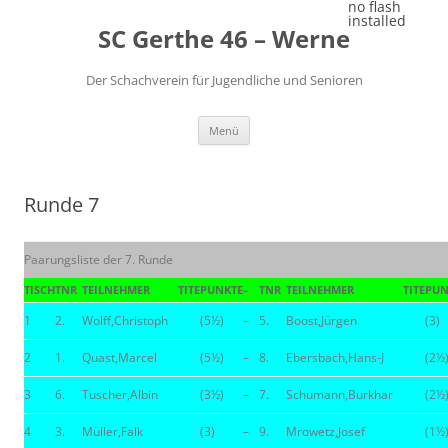
Zum
no flash
Inhalt
installed
SC Gerthe 46 – Werne
springen
Der Schachverein für Jugendliche und Senioren
Menü
Runde 7
Paarungsliste der 7. Runde
TISCH
TNR
TEILNEHMER
TITE
PUNKTE
–
TNR
TEILNEHMER
TITE
PUN
1
2.
Wolff,Christoph
(5½)
–
5.
Boost,Jürgen
(3)
2
1.
Quast,Marcel
(5½)
–
8.
Ebersbach,Hans-J
(2½
3
6.
Tuscher,Albin
(3½)
–
7.
Schumann,Burkhar
(2½
4
3.
Müller,Falk
(3)
–
9.
Mrowetz,Josef
(1½