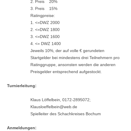
2. Preis 20%
3. Preis 15%
Ratingpreise:
1. <=DWZ 2000
2. <=DWZ 1800
3. <=DWZ 1600
4. <= DWZ 1400
Jeweils 10%, der auf volle € gerundeten
Startgelder bei mindestens drei Teilnehmern pro
Ratinggruppe, ansonsten werden die anderen
Preisgelder entsprechend aufgestockt.
Turnierleitung:
Klaus Löffelbein, 0172-2895072;
Klausloeffelbein@web.de
Spielleiter des Schachkreises Bochum
Anmeldungen: