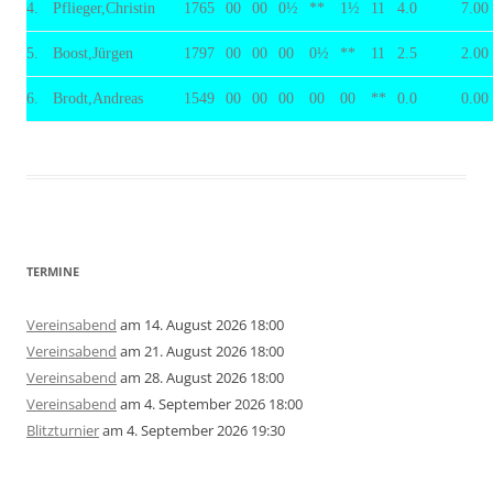
4.
Pflieger,Christin
1765
00
00
0½
**
1½
11
4.0
7.00
5.
Boost,Jürgen
1797
00
00
00
0½
**
11
2.5
2.00
6.
Brodt,Andreas
1549
00
00
00
00
00
**
0.0
0.00
TERMINE
Vereinsabend
am 14. August 2026 18:00
Vereinsabend
am 21. August 2026 18:00
Vereinsabend
am 28. August 2026 18:00
Vereinsabend
am 4. September 2026 18:00
Blitzturnier
am 4. September 2026 19:30