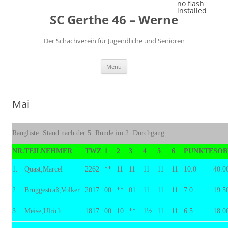
Zum
no flash
Inhalt
installed
SC Gerthe 46 – Werne
springen
Der Schachverein für Jugendliche und Senioren
Menü
Mai
Rangliste: Stand nach der 5. Runde im 2. Durchgang
NR.
TEILNEHMER
TWZ
1
2
3
4
5
6
PUNKTE
SOB
1.
Quast,Marcel
2262
**
11
11
11
11
11
10.0
40.0
2.
Brüggestraß,Volker
2017
00
**
01
11
11
11
7.0
19.5
3.
Meise,Ulrich
1817
00
10
**
1½
11
11
6.5
18.0