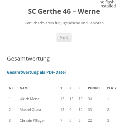
Zum
no flash
Inhalt
installed
SC Gerthe 46 – Werne
springen
Der Schachverein für Jugendliche und Senioren
Menü
Gesamtwertung
Gesamtwertung als PDF-Datei
NR.
NAME
1
2
3
PUNKTE
PLATZ
1
Ulrich Meise
12
12
10
34
1
2
Marcel Quast
12
9
12
33
2
3
Christin Pflieger
7
6
9
22
3