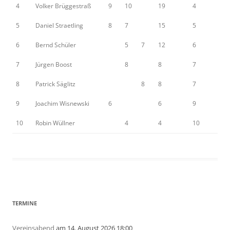
4
Volker Brüggestraß
9
10
19
4
5
Daniel Straetling
8
7
15
5
6
Bernd Schüler
5
7
12
6
7
Jürgen Boost
8
8
7
8
Patrick Säglitz
8
8
7
9
Joachim Wisnewski
6
6
9
10
Robin Wüllner
4
4
10
TERMINE
Vereinsabend
am 14. August 2026 18:00