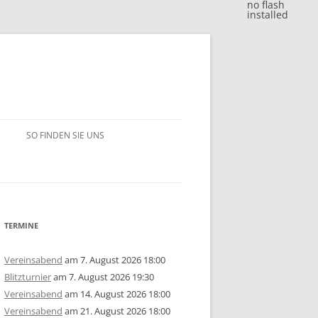
no flash
installed
SO FINDEN SIE UNS
BLITZJAHRESWERTUNG 2018
VM 2018
BLITZJAHRESWERTUNG 2017
VP 2018
VM 2017
BLITZJAHRESWERTUNG 2016
TERMINE
/15
1. MANNSCHAFT
VP 2017
VM 2016
BLITZJAHRESWERTUNG 2014/15
Vereinsabend
am 7. August 2026 18:00
Blitzturnier
am 7. August 2026 19:30
ERSCHAFT 2025
/14
2. MANNSCHAFT
1. MANNSCHAFT
AUSSCHREIBUNG
STEM 2017
VP 2016
VM 2015
BLITZJAHRESWERTUNG 2013/14
U10
GRUPPE A
Vereinsabend
am 14. August 2026 18:00
Vereinsabend
am 21. August 2026 18:00
ERSCHAFT 2024
ISTE
/13
3. MANNSCHAFT
2. MANNSCHAFT
1. MANNSCHAFT
JAHRESWERTUNG 2025
AUSSCHREIBUNG
AUSSCHREIBUNG
STEM 2016
STEM 2014
VM 2014
BLITZJAHRESWERTUNG 2012/13
U14
U10
GRUPPE B
U10
GRUPPE A