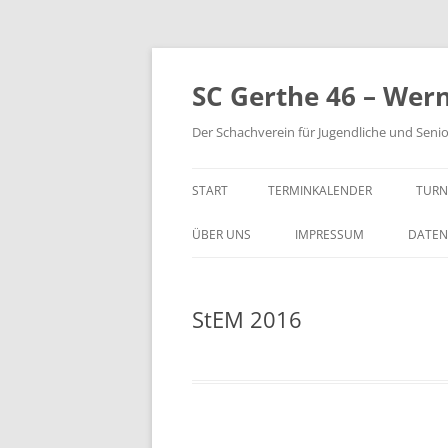
Zum
Inhalt
springen
SC Gerthe 46 – Wer
Der Schachverein für Jugendliche und Seni
START
TERMINKALENDER
TURN
BLI
ÜBER UNS
IMPRESSUM
DATEN
VM 
StEM 2016
VP 
PAR
TUR
STE