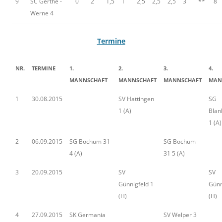
9
SC Gerthe -
0
2
1,5
1
2,5
2,5
2,5
3
**
8
Werne 4
Termine
NR.
TERMINE
1.
2.
3.
4.
MANNSCHAFT
MANNSCHAFT
MANNSCHAFT
MAN
1
30.08.2015
SV Hattingen
SG
1 (A)
Blan
1 (A)
2
06.09.2015
SG Bochum 31
SG Bochum
4 (A)
31 5 (A)
3
20.09.2015
SV
SV
Günnigfeld 1
Günn
(H)
(H)
4
27.09.2015
SK Germania
SV Welper 3