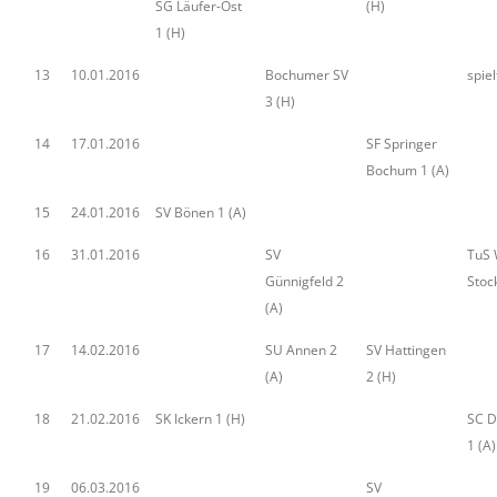
SG Läufer-Ost
(H)
1 (H)
13
10.01.2016
Bochumer SV
spiel
3 (H)
14
17.01.2016
SF Springer
Bochum 1 (A)
15
24.01.2016
SV Bönen 1 (A)
16
31.01.2016
SV
TuS 
Günnigfeld 2
Stoc
(A)
17
14.02.2016
SU Annen 2
SV Hattingen
(A)
2 (H)
18
21.02.2016
SK Ickern 1 (H)
SC D
1 (A)
19
06.03.2016
SV