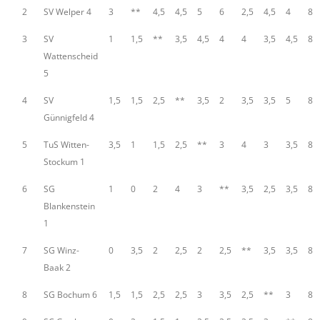
2
SV Welper 4
3
**
4,5
4,5
5
6
2,5
4,5
4
8
3
SV
1
1,5
**
3,5
4,5
4
4
3,5
4,5
8
Wattenscheid
5
4
SV
1,5
1,5
2,5
**
3,5
2
3,5
3,5
5
8
Günnigfeld 4
5
TuS Witten-
3,5
1
1,5
2,5
**
3
4
3
3,5
8
Stockum 1
6
SG
1
0
2
4
3
**
3,5
2,5
3,5
8
Blankenstein
1
7
SG Winz-
0
3,5
2
2,5
2
2,5
**
3,5
3,5
8
Baak 2
8
SG Bochum 6
1,5
1,5
2,5
2,5
3
3,5
2,5
**
3
8