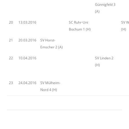
Günnigfeld 3
(A)
20
13.03.2016
SC Ruhr-Uni
SV W
Bochum 1 (H)
(H)
21
20.03.2016
SV Horst-
Emscher 2 (A)
22
10.04.2016
SV Linden 2
(H)
23
24.04.2016
SV Mülheim-
Nord 4 (H)