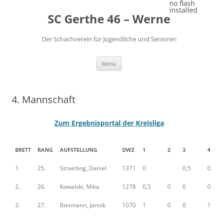
Zum
no flash
Inhalt
installed
SC Gerthe 46 – Werne
springen
Der Schachverein für Jugendliche und Senioren
Menü
4. Mannschaft
Zum Ergebnisportal der Kreisliga
BRETT
RANG
AUFSTELLUNG
DWZ
1
2
3
4
1.
25.
Straetling, Daniel
1371
0
0,5
0
2.
26.
Kowalski, Mika
1278
0,5
0
0
0
3.
27.
Biermann, Jannik
1070
1
0
0
1