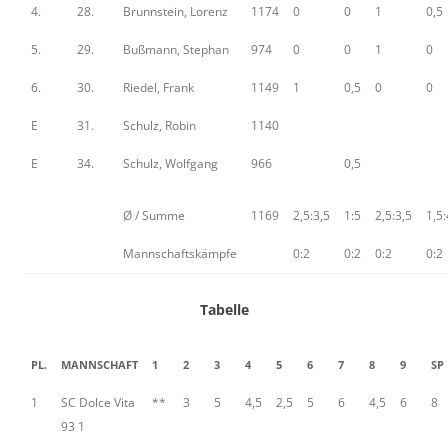
4.
28.
Brunnstein, Lorenz
1174
0
0
1
0,5
5.
29.
Bußmann, Stephan
974
0
0
1
0
6.
30.
Riedel, Frank
1149
1
0,5
0
0
E
31.
Schulz, Robin
1140
E
34.
Schulz, Wolfgang
966
0,5
Ø / Summe
1169
2,5:3,5
1:5
2,5:3,5
1,5:
Mannschaftskämpfe
0:2
0:2
0:2
0:2
Tabelle
PL.
MANNSCHAFT
1
2
3
4
5
6
7
8
9
SP
1
SC Dolce Vita
**
3
5
4,5
2,5
5
6
4,5
6
8
93 1