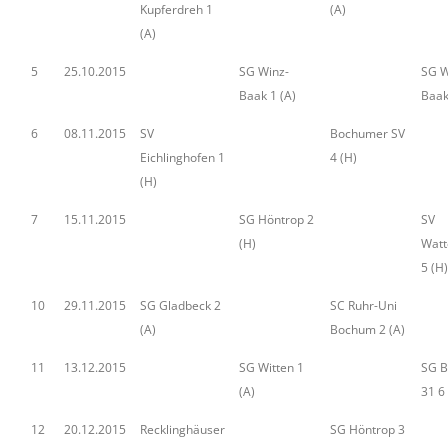
Kupferdreh 1
(A)
(A)
5
25.10.2015
SG Winz-
SG W
Baak 1 (A)
Baak
6
08.11.2015
SV
Bochumer SV
Eichlinghofen 1
4 (H)
(H)
7
15.11.2015
SG Höntrop 2
SV
(H)
Watt
5 (H)
10
29.11.2015
SG Gladbeck 2
SC Ruhr-Uni
(A)
Bochum 2 (A)
11
13.12.2015
SG Witten 1
SG 
(A)
31 6 
12
20.12.2015
Recklinghäuser
SG Höntrop 3