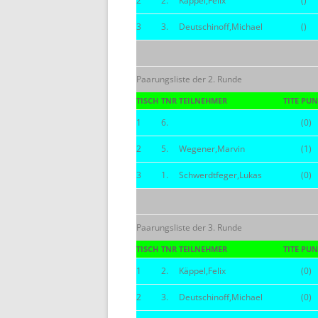
2
2.
Käppel,Felix
()
3
3.
Deutschinoff,Michael
()
Paarungsliste der 2. Runde
TISCH
TNR
TEILNEHMER
TITE
PUN
1
6.
(0)
2
5.
Wegener,Marvin
(1)
3
1.
Schwerdtfeger,Lukas
(0)
Paarungsliste der 3. Runde
TISCH
TNR
TEILNEHMER
TITE
PUN
1
2.
Käppel,Felix
(0)
2
3.
Deutschinoff,Michael
(0)