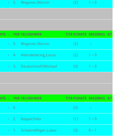
–
5.
Wegener,Marvin
(2)
1 – 0
KTE
–
TNR
TEILNEHMER
TITE
PUNKTE
ERGEBNIS
AT
–
5.
Wegener,Marvin
(2)
–
–
4.
Altendeitering,Lucca
(2)
1 – 0
–
3.
Deutschinoff,Michael
(0)
1 – 0
KTE
–
TNR
TEILNEHMER
TITE
PUNKTE
ERGEBNIS
AT
–
6.
(0)
–
–
2.
Käppel,Felix
(1)
1 – 0
–
1.
Schwerdtfeger,Lukas
(3)
0 – 1