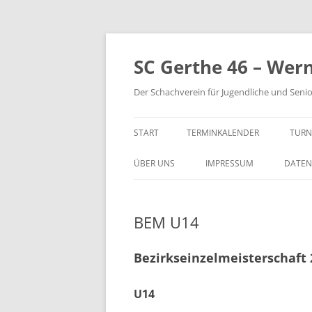
Zum
Inhalt
springen
SC Gerthe 46 – Wer
Der Schachverein für Jugendliche und Seni
START
TERMINKALENDER
TURN
BLI
ÜBER UNS
IMPRESSUM
DATEN
VM 
BEM U14
VP 
PAR
Bezirkseinzelmeisterschaft 
TUR
U14
STE