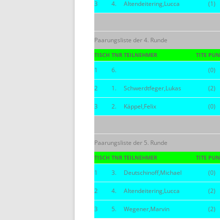
3
4.
Altendeitering,Lucca
(1)
Paarungsliste der 4. Runde
TISCH
TNR
TEILNEHMER
TITE
PUN
1
6.
(0)
2
1.
Schwerdtfeger,Lukas
(2)
3
2.
Käppel,Felix
(0)
Paarungsliste der 5. Runde
TISCH
TNR
TEILNEHMER
TITE
PUN
1
3.
Deutschinoff,Michael
(0)
2
4.
Altendeitering,Lucca
(2)
3
5.
Wegener,Marvin
(2)