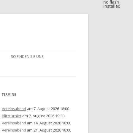
no flash
installed
SO FINDEN SIE UNS
BLITZJAHRESWERTUNG 2018
VM 2018
BLITZJAHRESWERTUNG 2017
VP 2018
VM 2017
BLITZJAHRESWERTUNG 2016
TERMINE
/15
1. MANNSCHAFT
VP 2017
VM 2016
BLITZJAHRESWERTUNG 2014/15
Vereinsabend
am 7. August 2026 18:00
Blitzturnier
am 7. August 2026 19:30
ERSCHAFT 2025
/14
2. MANNSCHAFT
1. MANNSCHAFT
AUSSCHREIBUNG
STEM 2017
VP 2016
VM 2015
BLITZJAHRESWERTUNG 2013/14
U10
GRUPPE A
Vereinsabend
am 14. August 2026 18:00
Vereinsabend
am 21. August 2026 18:00
ERSCHAFT 2024
ISTE
/13
3. MANNSCHAFT
2. MANNSCHAFT
1. MANNSCHAFT
JAHRESWERTUNG 2025
AUSSCHREIBUNG
AUSSCHREIBUNG
STEM 2016
STEM 2014
VM 2014
BLITZJAHRESWERTUNG 2012/13
U14
U10
GRUPPE B
U10
GRUPPE A