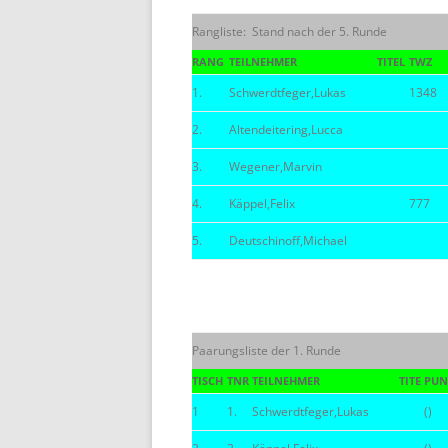
Rangliste: Stand nach der 5. Runde
BE
RANG
TEILNEHMER
TITEL
TWZ
1.
Schwerdtfeger,Lukas
1348
2.
Altendeitering,Lucca
3.
Wegener,Marvin
4.
Käppel,Felix
777
5.
Deutschinoff,Michael
Paarungsliste der 1. Runde
TISCH
TNR
TEILNEHMER
TITE
PUN
1
1.
Schwerdtfeger,Lukas
()