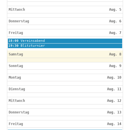
Mittwoch
Aug. 5
Donnerstag
Aug. 6
Freitag
Aug. 7
Freitag,
18:00
Vereinsabend
August
Freitag,
19:30
Blitzturnier
7th
August
2026
7th
Samstag
Aug. 8
2026
Sonntag
Aug. 9
Montag
Aug. 10
Dienstag
Aug. 11
Mittwoch
Aug. 12
Donnerstag
Aug. 13
Freitag
Aug. 14