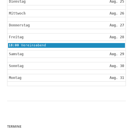
Dienstag
Aug. 25
Mittwoch
Aug. 26
Donnerstag
Aug. 27
Freitag
Aug. 28
Freitag,
18:00
Vereinsabend
August
28th
Samstag
Aug. 29
2026
Sonntag
Aug. 30
Montag
Aug. 31
TERMINE