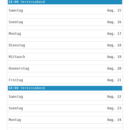
Freitag,
18:00
Vereinsabend
August
14th
Samstag
Aug. 15
2026
Sonntag
Aug. 16
Montag
Aug. 17
Dienstag
Aug. 18
Mittwoch
Aug. 19
Donnerstag
Aug. 20
Freitag
Aug. 21
Freitag,
18:00
Vereinsabend
August
21st
Samstag
Aug. 22
2026
Sonntag
Aug. 23
Montag
Aug. 24