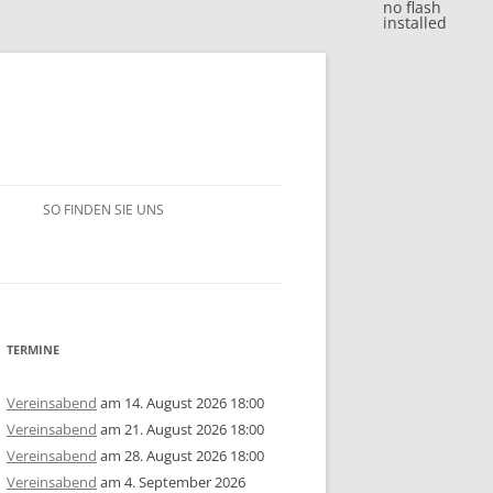
no flash
installed
SO FINDEN SIE UNS
BLITZJAHRESWERTUNG 2018
VM 2018
BLITZJAHRESWERTUNG 2017
VP 2018
VM 2017
BLITZJAHRESWERTUNG 2016
TERMINE
/15
1. MANNSCHAFT
VP 2017
VM 2016
BLITZJAHRESWERTUNG 2014/15
Vereinsabend
am 14. August 2026 18:00
Vereinsabend
am 21. August 2026 18:00
ERSCHAFT 2025
/14
2. MANNSCHAFT
1. MANNSCHAFT
AUSSCHREIBUNG
STEM 2017
VP 2016
VM 2015
BLITZJAHRESWERTUNG 2013/14
U10
GRUPPE A
Vereinsabend
am 28. August 2026 18:00
Vereinsabend
am 4. September 2026
ERSCHAFT 2024
ISTE
/13
3. MANNSCHAFT
2. MANNSCHAFT
1. MANNSCHAFT
JAHRESWERTUNG 2025
AUSSCHREIBUNG
AUSSCHREIBUNG
STEM 2016
STEM 2014
VM 2014
BLITZJAHRESWERTUNG 2012/13
U14
U10
GRUPPE B
U10
GRUPPE A