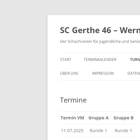
Zum
Inhalt
springen
SC Gerthe 46 – Wer
Der Schachverein für Jugendliche und Seni
START
TERMINKALENDER
TURN
BLI
ÜBER UNS
IMPRESSUM
DATEN
VM 
Termine
VP 
PAR
Termin VM
Gruppe A
Gruppe B
TUR
11.07.2025
Runde 1
Runde 1
STE