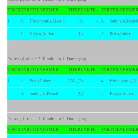
TISCH
TNR
TEILNEHMER
TITE
PUNKTE
–
TNR
TEILNEHME
1
4.
Hieronymus,Alessio
(1)
–
3.
Sahingöz,Kema
2
1.
Krejza,Adrian
(0)
–
2.
Prieb,Robert
Paarungsliste der 3. Runde im 1. Durchgang
TISCH
TNR
TEILNEHMER
TITE
PUNKTE
–
TNR
TEILNEHME
1
2.
Prieb,Robert
CM
(2)
–
4.
Hieronymus,Ale
2
3.
Sahingöz,Kemal
(0)
–
1.
Krejza,Adrian
Paarungsliste der 1. Runde im 2. Durchgang
TISCH
TNR
TEILNEHMER
TITE
PUNKTE
–
TNR
TEILNEHME