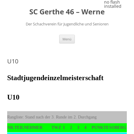
Zum
no flash
Inhalt
installed
SC Gerthe 46 – Werne
springen
Der Schachverein für Jugendliche und Senioren
Menü
U10
Stadtjugendeinzelmeisterschaft
U10
Rangliste: Stand nach der 3. Runde im 2. Durchgang
NR.
TEILNEHMER
TWZ
1
2
3
4
PUNKTE
SOBERG