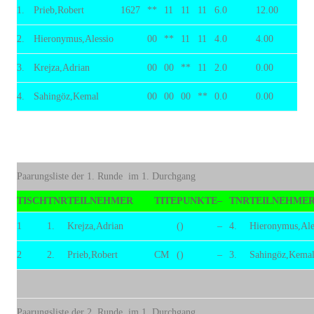
1.
Prieb,Robert
1627
**
11
11
11
6.0
12.00
2.
Hieronymus,Alessio
00
**
11
11
4.0
4.00
3.
Krejza,Adrian
00
00
**
11
2.0
0.00
4.
Sahingöz,Kemal
00
00
00
**
0.0
0.00
Paarungsliste der 1. Runde im 1. Durchgang
TISCH
TNR
TEILNEHMER
TITE
PUNKTE
–
TNR
TEILNEHME
1
1.
Krejza,Adrian
()
–
4.
Hieronymus,Ale
2
2.
Prieb,Robert
CM
()
–
3.
Sahingöz,Kema
Paarungsliste der 2. Runde im 1. Durchgang