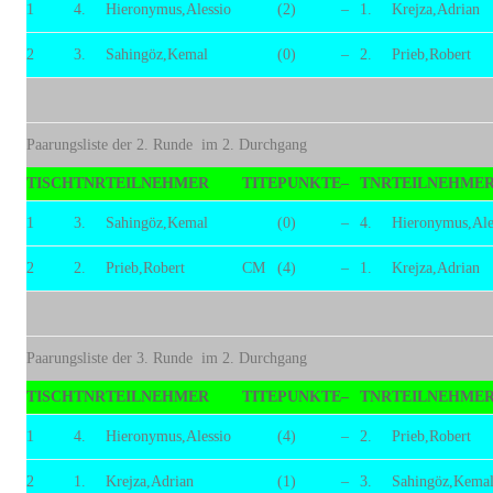
1
4.
Hieronymus,Alessio
(2)
–
1.
Krejza,Adrian
2
3.
Sahingöz,Kemal
(0)
–
2.
Prieb,Robert
Paarungsliste der 2. Runde im 2. Durchgang
TISCH
TNR
TEILNEHMER
TITE
PUNKTE
–
TNR
TEILNEHME
1
3.
Sahingöz,Kemal
(0)
–
4.
Hieronymus,Ale
2
2.
Prieb,Robert
CM
(4)
–
1.
Krejza,Adrian
Paarungsliste der 3. Runde im 2. Durchgang
TISCH
TNR
TEILNEHMER
TITE
PUNKTE
–
TNR
TEILNEHME
1
4.
Hieronymus,Alessio
(4)
–
2.
Prieb,Robert
2
1.
Krejza,Adrian
(1)
–
3.
Sahingöz,Kema