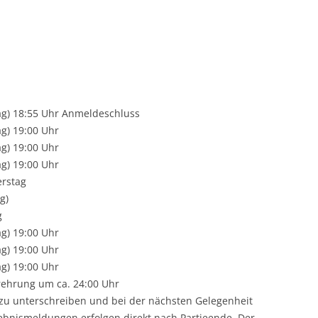
M
MAI
TURNIERE 2023
STEM 2015
BEM 2015
SAISON 2022/23
VP 2025
VM 2024
BLITZ-MEIST
TABELLE
AUSSCHREIB
TEILNEHMERL
2011
JUNI
TURNIERE 2022
STEM 2014
SAISON 2021/22
PARTIEN 202
VP 2024
VM 2023
BLITZ-MEIST
FORTSCHRIT
TEILNEHMERL
AUSSCHREI
RUNDE 1
JULI
TURNIERE 2021
STEM 2013
SAISON 2019/21
GRAND-PRIX 
VP 2023
VM 2022
BLITZ-MEIST
KREUZTABEL
TABELLE
TEILNEHMERL
AUSSCHREIB
RUNDE 2
TURNIERE 2019
STEM 2012
SAISON 2018/19
PARTIEN 202
GRAND-PRIX 
VP 2022
VM 2021
BLITZ-MEIST
RUNDE 1
FORTSCHRIT
TABELLE
TEILNEHMERL
AUSSCHREIB
RUNDE 3
) 18:55 Uhr Anmeldeschluss
) 19:00 Uhr
TURNIERE 2018
STEM 2011
SAISON 2017/18
PARTIEN 202
GRAND-PRIX 
SCHNELLSCH
VM 2019
BLITZ-MEIST
RUNDE 2
KREUZTABEL
PREISE
TABELLE
TEILNEHMERL
TEILNEHMERL
RUNDE 4
) 19:00 Uhr
) 19:00 Uhr
TURNIERE 2017
STEM 2010
SAISON 2016/17
PARTIEN 202
VP 2019
VM 2018
BLITZ-MEIST
RUNDE 3
RUNDE 1
1.RUNDE
RUNDE 1
TABELLE
TABELLE
TEILNEHMERL
RUNDE 5
rstag
TURNIERE 2016
SAISON 2015/16
VM 2017
BLITZ-MEIST
RUNDE 4
RUNDE 2
2.RUNDE
RUNDE 2
RUNDE 1
RUNDE 1
TABELLE
TABELLE
g)
g
TURNIERE 2015
SAISON 2014/15
VP 2017
VM 2016
BLITZ-MEIST
RUNDE 5
RUNDE 3
3.RUNDE
RUNDE 3
RUNDE 2
RUNDE 2
RUNDE 1
KREUZTABEL
) 19:00 Uhr
) 19:00 Uhr
TURNIERE 2014
VP 2016
VM 2015
BLITZ-MEIST
RUNDE 6
RUNDE 4
4.RUNDE
RUNDE 4
RUNDE 3
RUNDE 3
RUNDE 2
FORTSCHRIT
) 19:00 Uhr
g um ca. 24:00 Uhr
TURNIERE 2013
GRAND-PRIX 
GRAND-PRIX 
VEREINS-MEI
BLITZ-MEIST
RUNDE 7
RUNDE 5
5.RUNDE
RUNDE 5
RUNDE 4
RUNDE 4
RUNDE 3
PARTIEN
l zu unterschreiben und bei der nächsten Gelegenheit
TURNIERE 2012
VEREINS-POK
VEREINS-MEI
BLITZ-MEIST
INOFFIZIEL
RUNDE 6
6.RUNDE
RUNDE 6
RUNDE 5
RUNDE 5
RUNDE 4
INOFFIZIEL
ebnismeldungen erfolgen direkt nach Partieende. Der