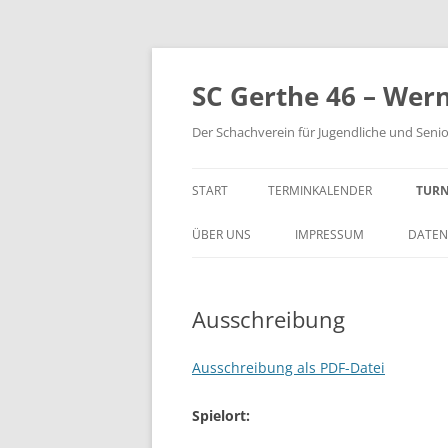
Zum
Inhalt
springen
SC Gerthe 46 – Wer
Der Schachverein für Jugendliche und Seni
START
TERMINKALENDER
TURN
BLI
ÜBER UNS
IMPRESSUM
DATEN
VM 
Ausschreibung
VP 
PAR
Ausschreibung als PDF-Datei
TUR
Spielort:
STE