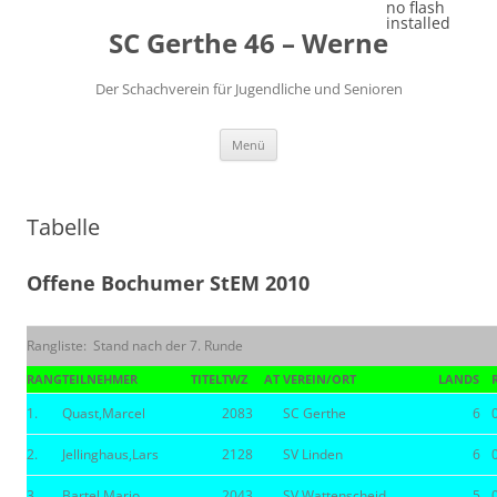
Zum
no flash
Inhalt
installed
SC Gerthe 46 – Werne
springen
Der Schachverein für Jugendliche und Senioren
Menü
Tabelle
Offene Bochumer StEM 2010
Rangliste: Stand nach der 7. Runde
RANG
TEILNEHMER
TITEL
TWZ
AT
VEREIN/ORT
LAND
S
1.
Quast,Marcel
2083
SC Gerthe
6
2.
Jellinghaus,Lars
2128
SV Linden
6
3.
Bartel,Mario
2043
SV Wattenscheid
5