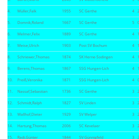
4.
Müller,Falk
1955
SC Gerthe
4
5.
Domnik,Roland
1667
SC Gerthe
5
6.
Melmer,Felix
1889
SC Gerthe
4
7.
Meise,Ulrich
1903
Post SV Bochum
4
8.
Schriewer,Thomas
1874
SK Herne-Sodingen
4
9.
Berens,Thomas
1867
SSG Hungen-Lich
4
10.
Preiß,Veronika
1871
SSG Hungen-Lich
4
11.
Nassaf,Sebastian
1736
SC Gerthe
3
12.
Schmidt,Ralph
1827
SV Linden
3
13.
Wallhof,Dieter
1929
SV Welper
3
14.
Hartung,Thomas
2006
SC Kevelaer
3
15.
Radi,Günter
1844
SV Günnigfeld
3