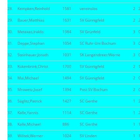
28.
Kempken,Reinhold
1581
vereinslos
2
29.
Bauer,Matthias
1631
SV Günnigfeld
2
30.
Metaxas,Iraklis
1384
SV Grünfeld
3
31.
Deppe,Stephan
1054
SC Ruhr-Uni Bochum
3
32.
Steinhauer,Jonath
1031
SK Langendreer/Werne
3
33.
Kükenbrink,Christ
1700
SV Günnigfeld
2
34.
Mai,Michael
1494
SV Günnigfeld
2
35.
Mrowetz,Josef
1394
Post SV Bochum
2
36.
Säglitz,Patrick
1427
SC Gerthe
1
37.
Kalle,Yannis
1114
SC Gerthe
1
38.
Kalle,Michael
886
SC Gerthe
1
39.
Wilitek,Werner
1024
SV Linden
1