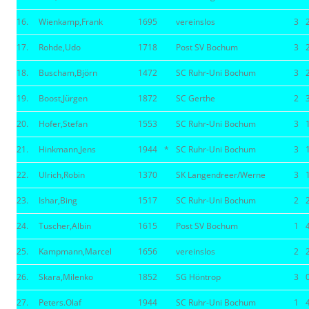
16.
Wienkamp,Frank
1695
vereinslos
3
17.
Rohde,Udo
1718
Post SV Bochum
3
18.
Buscham,Björn
1472
SC Ruhr-Uni Bochum
3
19.
Boost,Jürgen
1872
SC Gerthe
2
20.
Hofer,Stefan
1553
SC Ruhr-Uni Bochum
3
21.
Hinkmann,Jens
1944
*
SC Ruhr-Uni Bochum
3
22.
Ulrich,Robin
1370
SK Langendreer/Werne
3
23.
Ishar,Bing
1517
SC Ruhr-Uni Bochum
2
24.
Tuscher,Albin
1615
Post SV Bochum
1
25.
Kampmann,Marcel
1656
vereinslos
2
26.
Skara,Milenko
1852
SG Höntrop
3
27.
Peters.Olaf
1944
SC Ruhr-Uni Bochum
1