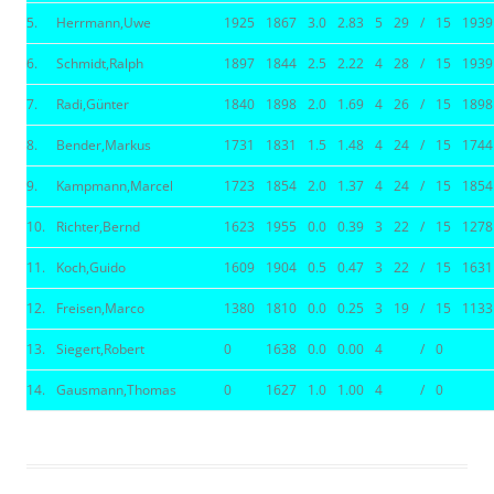
5.
Herrmann,Uwe
1925
1867
3.0
2.83
5
29
/
15
1939
6.
Schmidt,Ralph
1897
1844
2.5
2.22
4
28
/
15
1939
7.
Radi,Günter
1840
1898
2.0
1.69
4
26
/
15
1898
8.
Bender,Markus
1731
1831
1.5
1.48
4
24
/
15
1744
9.
Kampmann,Marcel
1723
1854
2.0
1.37
4
24
/
15
1854
10.
Richter,Bernd
1623
1955
0.0
0.39
3
22
/
15
1278
11.
Koch,Guido
1609
1904
0.5
0.47
3
22
/
15
1631
12.
Freisen,Marco
1380
1810
0.0
0.25
3
19
/
15
1133
13.
Siegert,Robert
0
1638
0.0
0.00
4
/
0
14.
Gausmann,Thomas
0
1627
1.0
1.00
4
/
0