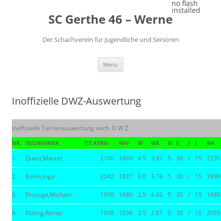
Zum
no flash
Inhalt
installed
SC Gerthe 46 – Werne
springen
Der Schachverein für Jugendliche und Senioren
Menü
Inoffizielle DWZ-Auswertung
Inoffizielle Turnierauswertung nach D W Z
NR.
TEILNEHMER
TIT.
AT
RO
NIV
W
WE
N
E
/
J
RH
1.
Quast,Marcel
2100
1869
4.5
3.91
5
30
/
15
2235
2.
Böhm,Ingo
2042
1827
3.0
3.76
5
30
/
15
1899
3.
Drzasga,Michael
1976
1680
2.5
4.02
5
30
/
15
1680
4.
Klüting,Reiner
1958
1936
3.5
2.61
5
30
/
15
2085