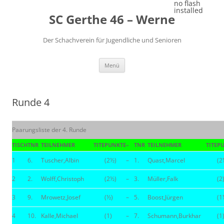
Zum
no flash
Inhalt
installed
SC Gerthe 46 – Werne
springen
Der Schachverein für Jugendliche und Senioren
Menü
Runde 4
Paarungsliste der 4. Runde
TISCH
TNR
TEILNEHMER
TITE
PUNKTE
–
TNR
TEILNEHMER
TITE
P
1
6.
Tuscher,Albin
(2½)
–
1.
Quast,Marcel
(2
2
2.
Wolff,Christoph
(2½)
–
3.
Müller,Falk
(2
3
9.
Mrowetz,Josef
(½)
–
5.
Boost,Jürgen
(1
4
10.
Kalle,Michael
(1)
–
7.
Schumann,Burkhar
(1