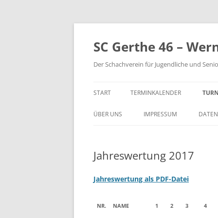
Zum
Inhalt
springen
SC Gerthe 46 – Wer
Der Schachverein für Jugendliche und Seni
START
TERMINKALENDER
TURN
BLI
ÜBER UNS
IMPRESSUM
DATEN
VM 
Jahreswertung 2017
VP 
PAR
Jahreswertung als PDF-Datei
TUR
NR.
NAME
1
2
3
4
STE