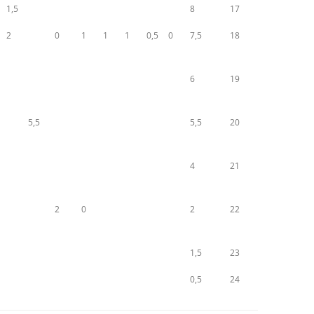
1,5
8
17
2
0
1
1
1
0,5
0
7,5
18
6
19
5,5
5,5
20
4
21
2
0
2
22
1,5
23
0,5
24