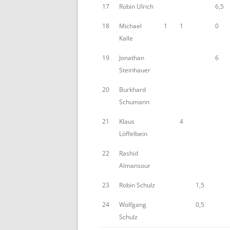
17
Robin Ulrich
6,5
18
Michael
1
1
0
Kalle
19
Jonathan
6
Steinhauer
20
Burkhard
Schumann
21
Klaus
4
Löffelbein
22
Rashid
Almansour
23
Robin Schulz
1,5
24
Wolfgang
0,5
Schulz