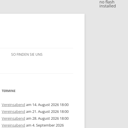
no flash
installed
SO FINDEN SIE UNS
BLITZJAHRESWERTUNG 2018
VM 2018
BLITZJAHRESWERTUNG 2017
VP 2018
VM 2017
BLITZJAHRESWERTUNG 2016
TERMINE
/15
1. MANNSCHAFT
VP 2017
VM 2016
BLITZJAHRESWERTUNG 2014/15
Vereinsabend
am 14. August 2026 18:00
Vereinsabend
am 21. August 2026 18:00
ERSCHAFT 2025
/14
2. MANNSCHAFT
1. MANNSCHAFT
AUSSCHREIBUNG
STEM 2017
VP 2016
VM 2015
BLITZJAHRESWERTUNG 2013/14
U10
GRUPPE A
Vereinsabend
am 28. August 2026 18:00
Vereinsabend
am 4. September 2026
ERSCHAFT 2024
ISTE
/13
3. MANNSCHAFT
2. MANNSCHAFT
1. MANNSCHAFT
JAHRESWERTUNG 2025
AUSSCHREIBUNG
AUSSCHREIBUNG
STEM 2016
STEM 2014
VM 2014
BLITZJAHRESWERTUNG 2012/13
U14
U10
GRUPPE B
U10
GRUPPE A