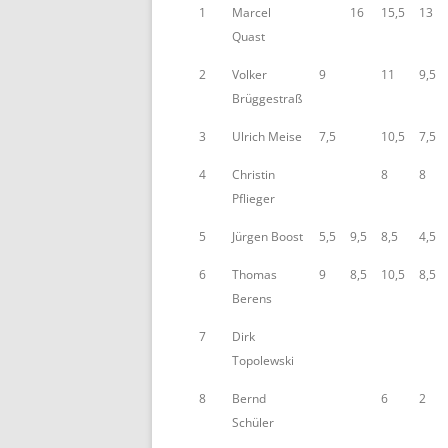
1
Marcel
16
15,5
13
BE
Quast
2
Volker
9
11
9,5
Brüggestraß
3
Ulrich Meise
7,5
10,5
7,5
4
Christin
8
8
Pflieger
5
Jürgen Boost
5,5
9,5
8,5
4,5
6
Thomas
9
8,5
10,5
8,5
Berens
7
Dirk
Topolewski
8
Bernd
6
2
Schüler