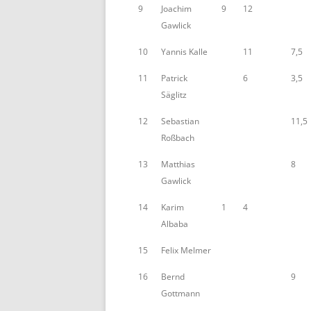
9
Joachim
9
12
Gawlick
10
Yannis Kalle
11
7,5
11
Patrick
6
3,5
Säglitz
12
Sebastian
11,5
Roßbach
13
Matthias
8
Gawlick
14
Karim
1
4
Albaba
15
Felix Melmer
16
Bernd
9
Gottmann