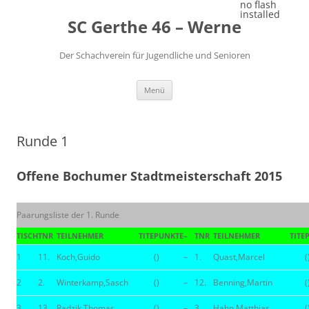
Zum
no flash
Inhalt
installed
SC Gerthe 46 – Werne
springen
Der Schachverein für Jugendliche und Senioren
Menü
Runde 1
Offene Bochumer Stadtmeisterschaft 2015
Paarungsliste der 1. Runde
TISCH
TNR
TEILNEHMER
TITE
PUNKTE
–
TNR
TEILNEHMER
TITE
1
11.
Koch,Guido
()
–
1.
Quast,Marcel
(
2
2.
Winterkamp,Sasch
()
–
12.
Benning,Martin
(
3
13.
Radzik,Thomas
()
–
3.
Hahn,Matthias
(