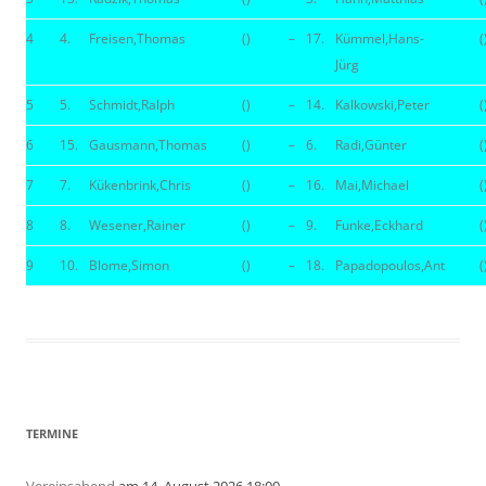
4
4.
Freisen,Thomas
()
–
17.
Kümmel,Hans-
(
Jürg
5
5.
Schmidt,Ralph
()
–
14.
Kalkowski,Peter
(
6
15.
Gausmann,Thomas
()
–
6.
Radi,Günter
(
7
7.
Kükenbrink,Chris
()
–
16.
Mai,Michael
(
8
8.
Wesener,Rainer
()
–
9.
Funke,Eckhard
(
9
10.
Blome,Simon
()
–
18.
Papadopoulos,Ant
(
TERMINE